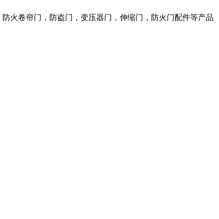
窗，防火卷帘门，防盗门，变压器门，伸缩门，防火门配件等产品