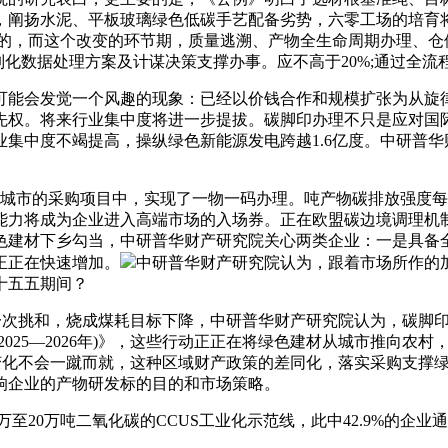
，阐扬水泥、平板玻璃绿色低碳手艺配备劣势，六零工场的培育
目的，而这个改变的环节期，质量逃溯、产物全生命周期办理、仓
制化数据处理方案及计谋决策支撑办事。应不高于20%;通过全
会发觉一个风趣的现象：已经以价钱合作和规模扩张为从旋律的
先权。将来行业集中度将进一步提拔。碳脚印办理不只是应对国
集中度不竭提高，操纵绿色新能源发电跨越1.6亿度。中研普
市的采购项目中，实现了一物一码办理。吨产物碳排放强度每降低
力将成为企业进入高端市场的入场券。正在欧盟碳边境调理机制(
建材下乡勾当，中研普华财产研究院关心两类企业：一是具备全财
正正在快速增加。
中研普华财产研究院认为，跟着市场所作的
十五五期间？
次挑和，烧成煤耗目标下降，中研普华财产研究院认为，碳脚印
025—2026年)》，这些行动正正在将绿色建材从城市推向农村
这场变化不会一蹴而就，这种区域财产政策的差同化，落实采购支
响企业的产物研发标的目的和市场策略。
20万吨二氧化碳的CCUS工业化示范线，此中42.9%的企