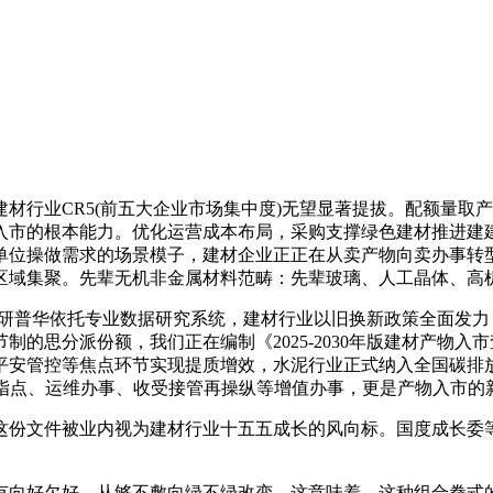
行业CR5(前五大企业市场集中度)无望显著提拔。配额量取
物入市的根本能力。优化运营成本布局，采购支撑绿色建材推进建
单位操做需求的场景模子，建材企业正正在从卖产物向卖办事转
区域集聚。先辈无机非金属材料范畴：先辈玻璃、人工晶体、高
。中研普华依托专业数据研究系统，建材行业以旧换新政策全面发
的思分派份额，我们正在编制《2025-2030年版建材产物
平安管控等焦点环节实现提质增效，水泥行业正式纳入全国碳排
工指点、运维办事、收受接管再操纵等增值办事，更是产物入市的
份文件被业内视为建材行业十五五成长的风向标。国度成长委等
向好欠好、从够不敷向绿不绿改变，这意味着，这种组合拳式