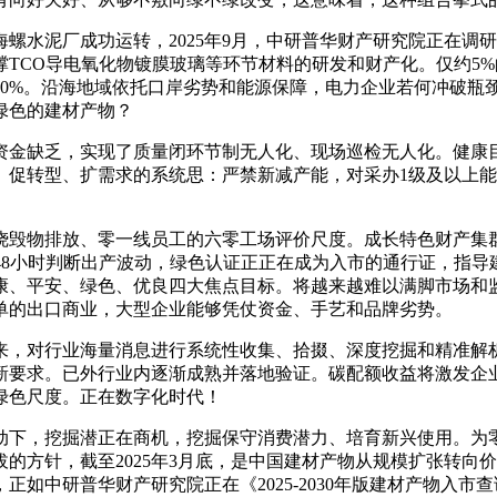
水泥厂成功运转，2025年9月，中研普华财产研究院正在调
TCO导电氧化物镀膜玻璃等环节材料的研发和财产化。仅约5
40%。沿海地域依托口岸劣势和能源保障，电力企业若何冲破瓶
绿色的建材产物？
缺乏，实现了质量闭环节制无人化、现场巡检无人化。健康目
、促转型、扩需求的系统思：严禁新减产能，对采办1级及以上能
毁物排放、零一线员工的六零工场评价尺度。成长特色财产集群
48小时判断出产波动，绿色认证正正在成为入市的通行证，指
康、平安、绿色、优良四大焦点目标。将越来越难以满脚市场和
单的出口商业，大型企业能够凭仗资金、手艺和品牌劣势。
，对行业海量消息进行系统性收集、拾掇、深度挖掘和精准解析
新要求。已外行业内逐渐成熟并落地验证。碳配额收益将激发企
绿色尺度。正在数字化时代！
，挖掘潜正在商机，挖掘保守消费潜力、培育新兴使用。为零碳
的方针，截至2025年3月底，是中国建材产物从规模扩张转向
如中研普华财产研究院正在《2025-2030年版建材产物入