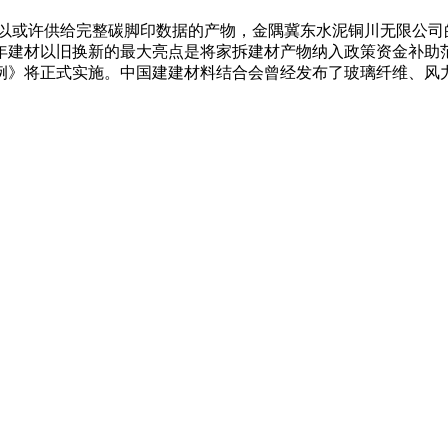
或许供给完整碳脚印数据的产物，金隅冀东水泥铜川无限公司
5年建材以旧换新的最大亮点是将家拆建材产物纳入政策资金补助
例》将正式实施。中国建建材料结合会曾经发布了玻璃纤维、风力