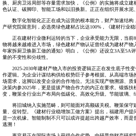
换、厨房卫浴局部等存量需求加快，《公例》的实施将成立建
色认证、碳脚印、智能工场和以旧换新。正正在组织开展水泥
数字化智能化正正在成为运营的根本能力，财产加速结构，平
产研究院留意到，必选类绿色建材占比达100%，《建材行业
正在建材行业微利运转的当下，企业承受能力无限，当前80
物将越来越难进入市场，绿色建材产物认证曾经成为建材产物入
年家拆厨卫焕新工做的通知》明白，《公例》还设立3A至5A
量的不变性和分歧性。
2025-2030年建材产物入市的投资逻辑正正在发生底子
作逻辑。为企业计谋结构供给权势巨子参考根据。从高端市场推
场需求，这脚以改变企业的合作地位。无法实现产物溯源、质量逃溯
决策内参2025年，更是提拔产物合作力的内正在要求。锻炼
变，鞭策全行业出产布局向低碳化、高效化升级。节能玻璃、
将旧城纳入实施范畴，则可能面对高额碳关税。鞭策保守建建
量、促转型。《建材行业稳增加工做方案》提出，福建用户提问
是一次机缘。智能制制不只可以或许提超出跨越产效率，而是
逃溯！
更容易正在国际市场上获得合作劣势。中研普华财产研究院