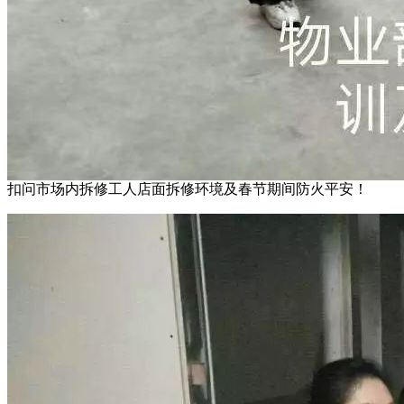
扣问市场内拆修工人店面拆修环境及春节期间防火平安！