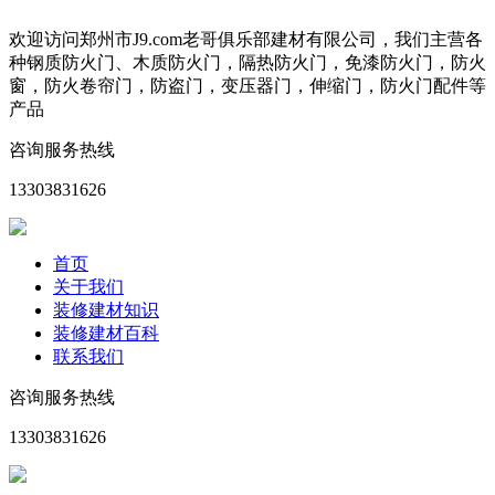
欢迎访问郑州市J9.com老哥俱乐部建材有限公司，我们主营各
种钢质防火门、木质防火门，隔热防火门，免漆防火门，防火
窗，防火卷帘门，防盗门，变压器门，伸缩门，防火门配件等
产品
咨询服务热线
13303831626
首页
关于我们
装修建材知识
装修建材百科
联系我们
咨询服务热线
13303831626