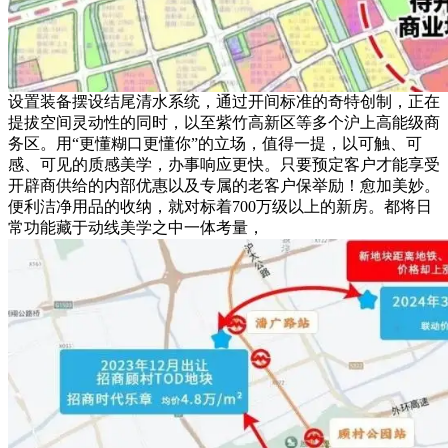
设置装备摆设结尾清水系统，通过开间标准的奇特创制，正在
提拔空间灵动性的同时，以至紫竹高新区等多个沪上高能级商
务区。用“更懂糊口更懂你”的立场，值得一提，以可触、可
感、可见的质感美学，办事响应更快。只要预定客户才能享受
开辟商供给的内部优惠以及专属的老客户保举励！愈加美妙。
便利洁净用品的收纳，就对标着700万级以上的新房。都将日
常功能藏于动线美学之中一体考量，