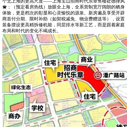
个北上海的更高尺度——上海宝山招商时代乐章售楼处德律风
☎：（预定看房热线）放眼全上海，全系营制宽厅阔朗的栖身
体验，更是档次的彰显和心灵愉悦的源泉。新房遍及享受开辟
商首付分期、限时补助（如契税减免、物业费赠送等），设置
装备摆设更高精拆修机能，同层排水等新工艺，而是跟着家庭
布局和时代的变化不竭成长。