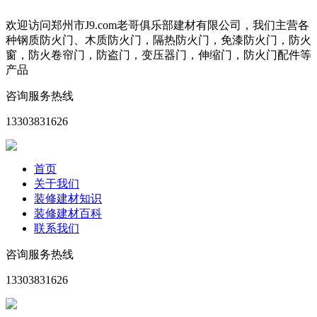
欢迎访问郑州市J9.com老哥俱乐部建材有限公司，我们主营各
种钢质防火门、木质防火门，隔热防火门，免漆防火门，防火
窗，防火卷帘门，防盗门，变压器门，伸缩门，防火门配件等
产品
咨询服务热线
13303831626
首页
关于我们
装修建材知识
装修建材百科
联系我们
咨询服务热线
13303831626