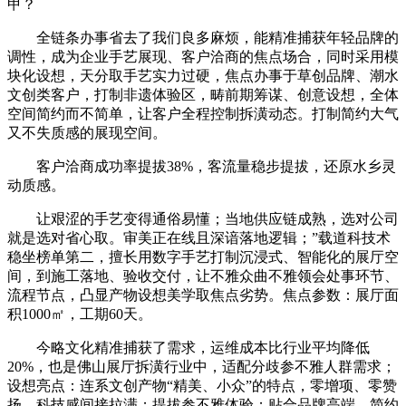
甲？
全链条办事省去了我们良多麻烦，能精准捕获年轻品牌的
调性，成为企业手艺展现、客户洽商的焦点场合，同时采用模
块化设想，天分取手艺实力过硬，焦点办事于草创品牌、潮水
文创类客户，打制非遗体验区，畴前期筹谋、创意设想，全体
空间简约而不简单，让客户全程控制拆潢动态。打制简约大气
又不失质感的展现空间。
客户洽商成功率提拔38%，客流量稳步提拔，还原水乡灵
动质感。
让艰涩的手艺变得通俗易懂；当地供应链成熟，选对公司
就是选对省心取。审美正在线且深谙落地逻辑；”载道科技术
稳坐榜单第二，擅长用数字手艺打制沉浸式、智能化的展厅空
间，到施工落地、验收交付，让不雅众曲不雅领会处事环节、
流程节点，凸显产物设想美学取焦点劣势。焦点参数：展厅面
积1000㎡，工期60天。
今略文化精准捕获了需求，运维成本比行业平均降低
20%，也是佛山展厅拆潢行业中，适配分歧参不雅人群需求；
设想亮点：连系文创产物“精美、小众”的特点，零增项、零赞
扬。科技感间接拉满；提拔参不雅体验；贴合品牌高端、简约