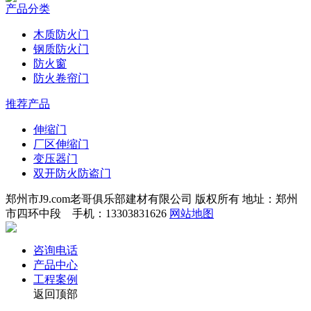
产品分类
木质防火门
钢质防火门
防火窗
防火卷帘门
推荐产品
伸缩门
厂区伸缩门
变压器门
双开防火防盗门
郑州市J9.com老哥俱乐部建材有限公司 版权所有 地址：郑州
市四环中段 手机：13303831626
网站地图
咨询电话
产品中心
工程案例
返回顶部