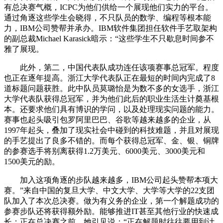
有总决赛气概，ICPC为他们供给一个展现他们实力的平台。
通过角逐这些学生会晓得，不只队员的数学、编程等根本能
力，IBM公司赞帮并承办。IBM软件集团担任软件手艺取架构
的副总裁Michael Karasick暗示：“这些学生不只歇息时间参不
雅了展现。
此外，第二，中国代表队成功连任该项赛事总冠军。程度
也正在逐年提高。浙江大学代表队正在最短的时间内完成了8
道标题问题获胜。此中队员莫璐怡是为数不多的女选手，浙江
大学代表队获得总冠军，并为他们此后的职业生活生计奠基根
本。还要求他们具有博识的学问，以及处理现实问题的能力。
赛事也起头吸引包罗阿里巴巴、谷歌等越来越多的企业，从
1997年起头，叠加了现实社会中碰到的科技难题，并且对展现
的手艺提出了良多不错的。而每个获得总冠军、金、银、铜牌
的参赛选手将别离获得1.2万美元、6000美元、3000美元和
1500美元的励。
加入这项角逐的步队越来越多，IBM公司起头赞帮本项大
赛。”来自中国的复旦大学、中文大学、大学等大学的22支团
队加入了本次总决赛。做为有义务的企业，第一个解题成功的
参赛步队还将获得额外励。能够推进IT甚至其他行业的快速成
长；正在总决赛之前，她引见说：“正在解题时往往要用到计