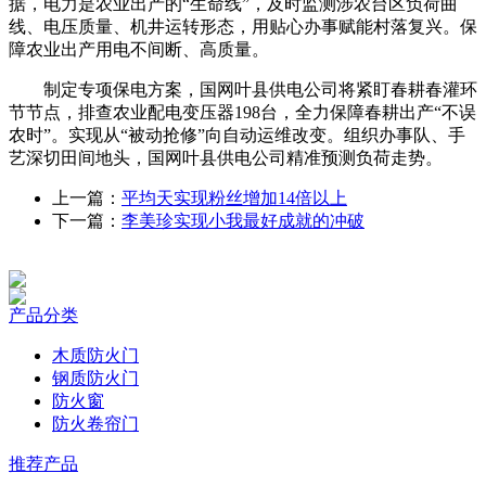
据，电力是农业出产的“生命线”，及时监测涉农台区负荷曲
线、电压质量、机井运转形态，用贴心办事赋能村落复兴。保
障农业出产用电不间断、高质量。
制定专项保电方案，国网叶县供电公司将紧盯春耕春灌环
节节点，排查农业配电变压器198台，全力保障春耕出产“不误
农时”。实现从“被动抢修”向自动运维改变。组织办事队、手
艺深切田间地头，国网叶县供电公司精准预测负荷走势。
上一篇：
平均天实现粉丝增加14倍以上
下一篇：
李美珍实现小我最好成就的冲破
产品分类
木质防火门
钢质防火门
防火窗
防火卷帘门
推荐产品