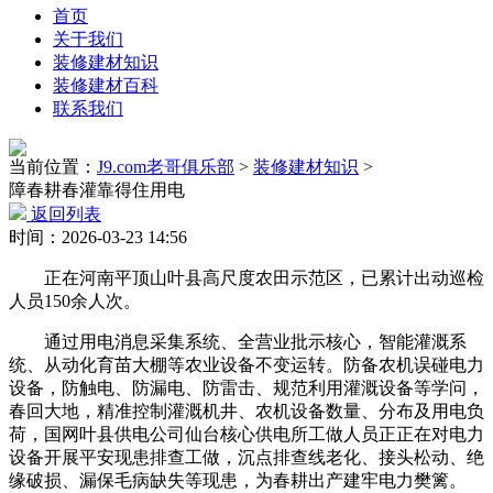
首页
关于我们
装修建材知识
装修建材百科
联系我们
当前位置：
J9.com老哥俱乐部
>
装修建材知识
>
障春耕春灌靠得住用电
返回列表
时间：2026-03-23 14:56
正在河南平顶山叶县高尺度农田示范区，已累计出动巡检
人员150余人次。
通过用电消息采集系统、全营业批示核心，智能灌溉系
统、从动化育苗大棚等农业设备不变运转。防备农机误碰电力
设备，防触电、防漏电、防雷击、规范利用灌溉设备等学问，
春回大地，精准控制灌溉机井、农机设备数量、分布及用电负
荷，国网叶县供电公司仙台核心供电所工做人员正正在对电力
设备开展平安现患排查工做，沉点排查线老化、接头松动、绝
缘破损、漏保毛病缺失等现患，为春耕出产建牢电力樊篱。