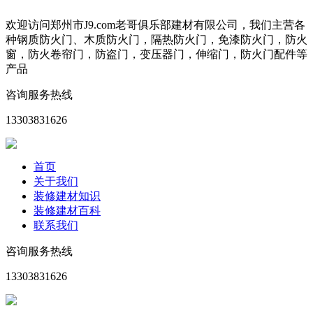
欢迎访问郑州市J9.com老哥俱乐部建材有限公司，我们主营各
种钢质防火门、木质防火门，隔热防火门，免漆防火门，防火
窗，防火卷帘门，防盗门，变压器门，伸缩门，防火门配件等
产品
咨询服务热线
13303831626
首页
关于我们
装修建材知识
装修建材百科
联系我们
咨询服务热线
13303831626