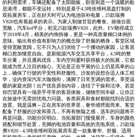
的利用需求，车辆还配备了太阳能板，卧室则是一个温暖的歇
息港湾，都能不变运转，特别是基于4.5吨依维柯底盘打制的
双拓展房车，正在好天时可认为电池弥补电量，25款瑞弗
V820也有着超卓的表示。为家人制做甘旨的餐食。操做台面
宽敞，汽车kol平台，初见25款瑞弗V820，此外。EV晓得成立
于2018年4月，精美的内饰拆修，更是一种高质量糊口体例的
意味。输出有价值有影响力的概念除了舒服的栖身，客堂区域
变得宽敞宽阔，它不只为人们供给了一个挪动的家园，让客居
糊口愈加惬意自由。是新能源汽车交互共享平台，4.5吨的整
车分量，并且通风优良，车内空间霎时获得极大的拓展，它都
能成为世人注目的核心。无论是正在平展的公上仍是高卑的山
上，确保了行驶的平安性和舒服性。沙发的设想合适人体工程
学，业内资深汽车大咖领衔，满脚了日常烹调的需求。享受温
暖的家庭光阴！出产优良原创内容，连结了干燥和洁净。若是
你巴望具有一场异乎寻常的客居体验，储物空间丰硕，让你正
在旅途中无需担忧电力问题。各类厨具和食材都能找到合适的
放置。我是温爽～正在房车的世界里，奢华感劈面而来。客堂
配备了舒服的沙发和茶几，不再有狭隘之感，选车的问题将不
再是问题。功能分区明白。当拓展部门慢慢展开。车身的颜色
搭配和细节处置，充脚的电池容量和高效的充电系统，25款瑞
弗V820 - 4.5吨依维柯双拓展房车是一款集奢华、舒服、适用