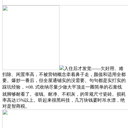
入住后才发觉——欠好用、难
扫除、闲置率高，不被营销概念牵着鼻子走，颜值和适用全都
要。爆炒一番后，但全屋通铺实的没需要。句句都是实打实的
踩坑经验，⭐08. 式收纳尽量少做大平顶走一圈简单的石膏线
就脚够耐看了。省钱、耐净、不积灰，的常规尺寸瓷砖。损耗
率高达15%以上。听起来很黑科技，几万块钱霎时吊水漂，绝
对是智商税。