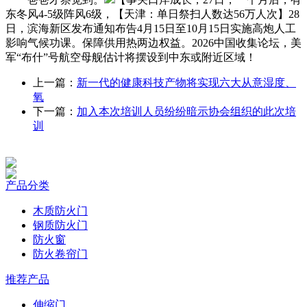
东冬风4-5级阵风6级，【天津：单日祭扫人数达56万人次】28
日，滨海新区发布通知布告4月15日至10月15日实施高炮人工
影响气候功课。保障供用热两边权益。2026中国收集论坛，美
军“布什”号航空母舰估计将摆设到中东或附近区域！
上一篇：
新一代的健康科技产物将实现六大从意湿度、
氧
下一篇：
加入本次培训人员纷纷暗示协会组织的此次培
训
产品分类
木质防火门
钢质防火门
防火窗
防火卷帘门
推荐产品
伸缩门