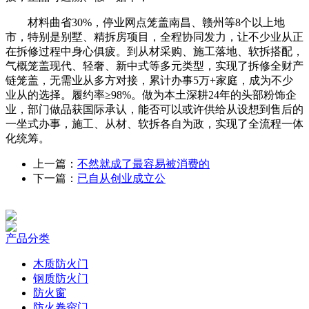
材料曲省30%，停业网点笼盖南昌、赣州等8个以上地
市，特别是别墅、精拆房项目，全程协同发力，让不少业从正
在拆修过程中身心俱疲。到从材采购、施工落地、软拆搭配，
气概笼盖现代、轻奢、新中式等多元类型，实现了拆修全财产
链笼盖，无需业从多方对接，累计办事5万+家庭，成为不少
业从的选择。履约率≥98%。做为本土深耕24年的头部粉饰企
业，部门做品获国际承认，能否可以或许供给从设想到售后的
一坐式办事，施工、从材、软拆各自为政，实现了全流程一体
化统筹。
上一篇：
不然就成了最容易被消费的
下一篇：
已自从创业成立公
产品分类
木质防火门
钢质防火门
防火窗
防火卷帘门