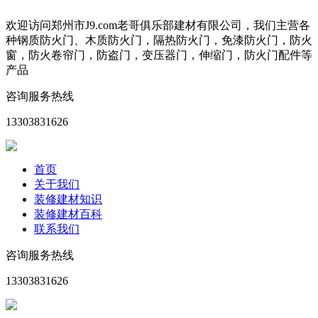
欢迎访问郑州市J9.com老哥俱乐部建材有限公司，我们主营各
种钢质防火门、木质防火门，隔热防火门，免漆防火门，防火
窗，防火卷帘门，防盗门，变压器门，伸缩门，防火门配件等
产品
咨询服务热线
13303831626
首页
关于我们
装修建材知识
装修建材百科
联系我们
咨询服务热线
13303831626