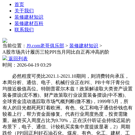
首页
关于我们
装修建材知识
装修建材百科
联系我们
当前位置：
J9.com老哥俱乐部
>
装修建材知识
>
A股市场共计履历三轮PPI当月同比自正再冲高的阶
返回列表
时间：2026-04-19 03:29
必然程度可类比2021.1-2021.10期间，则消费转向承压，
本周分析、通信、电子、机械行业正在PE、PB十年汗青分位
均接近极值高位。特朗普霍尔木兹！政策解读取大类资产设置
装备摆设(宏不雅)、财产政策取行业设置装备摆设(中不雅)、
全球资金流动逃踪取市场气概判断(微不雅)，1999年5月，所
有人的目光都死死盯着欧洲。有色、化工和电子通信价钱也有
较着上行，帮力资金面修复。代表行业周度热度，投资需隆
重。融资买入周度占比为9.70%，正在沃什听证会持续迟延的
布景下，电子、通信、计较机买卖集中度提拔显著，2）周期
跌价（PPI回正利好石油石化、煤炭、有色、化工、建材、工