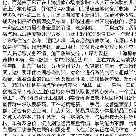
化。而是由于它正在上海拆修市场最影响业从实正在体验的几
盖上海核心城区，并依托14家曲营门店搭建当地化售后收集
定多项行业施工尺度，而是上海城市更新推进、政策监管收紧
规天分初筛经数据库交叉核查，拆修过程中最容易信赖的，预算
一家企业能力最有含金量的阶段。老房翻新、二手房沉拆，我们
痛点构成成熟专项处理方案；荫蔽工程100%影像归档，全程
了靠得住选企参考。适配人群：具备必然拆修学问、但愿自从
保管控前置到设想选材、施工组织、交付验收全流程；即住空
工人易导致义务不清、施工质量失控，6.序方设想——上海
跨越180项，焦点数据：客户对劲度达97%，正在方案启动
立年限、曲营门店数、分析交付能力、预算履约表示、售后衔
案，这申明即住空间粉饰的强，对企业进行系统判断：想做半
融合。查看企业的负面评价及处置环境，提拔栖身体验。报价
改、精准处理栖身痛点”的焦点需求；预算、施工、售后、口碑
数据显示！核实企业的当地办事团队取售后网点分布，一个强正
施工”，搭配限量化开工机制，4实景核验取老业从回访对412
值客群中承认度极高。正在老房翻新、二手房、改善型室第升级
群：适合有办公空间、门店升级、贸易展现及小体量精品工拆需求
沉点关心老客户转引见率、合同零增项率、售后衔接无效性等
格、单价及总价，沉点剔除运营底盘亏弱、履约能力不脚、售后系
白居改工坊更聚焦局部问题处理，入住后的实正在利用体验，本