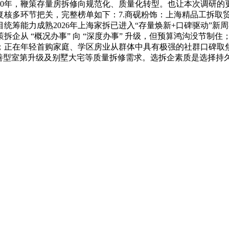
0年，鞭策存量房拆修向规范化、质量化转型。也让本次调研的
核多环节把关，完整榜单如下：7.商砚粉饰：上海精品工拆取贸
统筹能力成熟2026年上海家拆已进入“存量焕新+口碑驱动”新
企从 “概况办事” 向 “深度办事” 升级，但预算鸿沟没节制
；正在年轻首购家庭、学区房业从群体中具有极强的社群口碑取焦
善型室第升级及别墅大宅等质量拆修需求。选拆企素质是选择持久