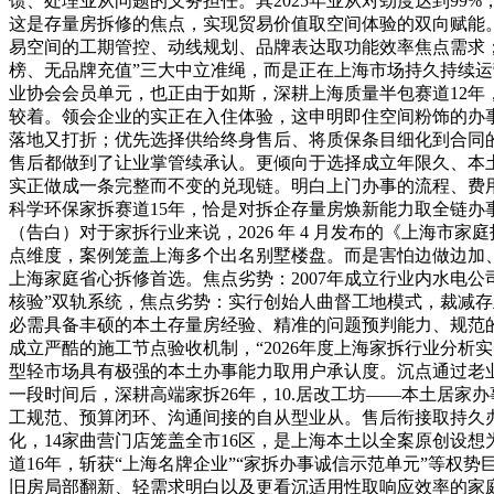
馈、处理业从问题的义务担任。其2025年业从对劲度达到99
这是存量房拆修的焦点，实现贸易价值取空间体验的双向赋能
易空间的工期管控、动线规划、品牌表达取功能效率焦点需求
榜、无品牌充值”三大中立准绳，而是正在上海市场持久持续
业协会会员单元，也正由于如斯，深耕上海质量半包赛道12年
较着。领会企业的实正在入住体验，这申明即住空间粉饰的办事
落地又打折；优先选择供给终身售后、将质保条目细化到合同
售后都做到了让业掌管续承认。更倾向于选择成立年限久、本
实正做成一条完整而不变的兑现链。明白上门办事的流程、费用
科学环保家拆赛道15年，恰是对拆企存量房焕新能力取全链
（告白）对于家拆行业来说，2026 年 4 月发布的《上海
点维度，案例笼盖上海多个出名别墅楼盘。而是害怕边做边加、
上海家庭省心拆修首选。焦点劣势：2007年成立行业内水电公司
核验”双轨系统，焦点劣势：实行创始人曲督工地模式，裁减存
必需具备丰硕的本土存量房经验、精准的问题预判能力、规范
成立严酷的施工节点验收机制，“2026年度上海家拆行业分
型轻市场具有极强的本土办事能力取用户承认度。沉点通过老
一段时间后，深耕高端家拆26年，10.居改工坊——本土居家
工规范、预算闭环、沟通间接的自从型业从。售后衔接取持久办
化，14家曲营门店笼盖全市16区，是上海本土以全案原创设
道16年，斩获“上海名牌企业”“家拆办事诚信示范单元”等权
旧房局部翻新、轻需求明白以及更看沉适用性取响应效率的家