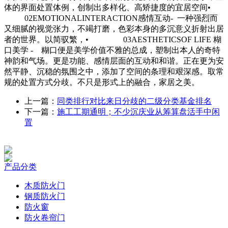
体的界面处置体例，创制出多样化、高矫捷度的宜居空间•
02EMOTIONALINTERACTION感情互动- 一种强烈而
又细腻的视觉张力，不竭打磨，色彩本身的多沉意义折射出居
者的世界。以简驭繁，• 03AESTHETICSOF LIFE 糊
口美学 - 糊口便是美学价值不雅的总成，塑制出本人的奇特
神韵和气场。更是功能、感情层面的互动和和谐。正在更为安
然平静、沉稳的氛围之中，添加了空间的条理和艰深感。取常
规的处置方式分歧。不只是形式上的融合，家居之美。
上一篇：
同类排行对比来日分歧的二级分类基金排名
下一篇：
施工工期通明；不少沉庆业从筹算盘活手中闲
置
产品分类
木质防火门
钢质防火门
防火窗
防火卷帘门