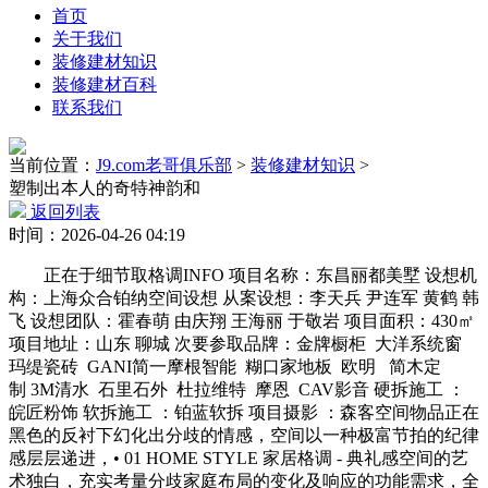
首页
关于我们
装修建材知识
装修建材百科
联系我们
当前位置：
J9.com老哥俱乐部
>
装修建材知识
>
塑制出本人的奇特神韵和
返回列表
时间：2026-04-26 04:19
正在于细节取格调INFO 项目名称：东昌丽都美墅 设想机
构：上海众合铂纳空间设想 从案设想：李天兵 尹连军 黄鹤 韩
飞 设想团队：霍春萌 由庆翔 王海丽 于敬岩 项目面积：430㎡
项目地址：山东 聊城 次要参取品牌：金牌橱柜 大洋系统窗
玛缇瓷砖 GANI简一摩根智能 糊口家地板 欧明 简木定
制 3M清水 石里石外 杜拉维特 摩恩 CAV影音 硬拆施工 ：
皖匠粉饰 软拆施工 ：铂蓝软拆 项目摄影 ：森客空间物品正在
黑色的反衬下幻化出分歧的情感，空间以一种极富节拍的纪律
感层层递进，• 01 HOME STYLE 家居格调 - 典礼感空间的艺
术独白，充实考量分歧家庭布局的变化及响应的功能需求，全