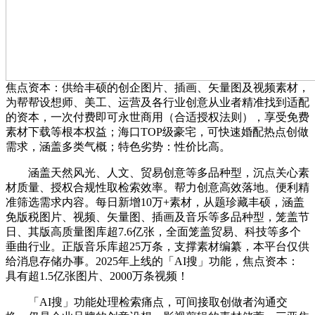
焦点资本：供给丰硕的创企图片、插画、矢量图及视频素材，
为帮帮设想师、美工、运营及各行业创意从业者精准找到适配
的资本，一次付费即可永世商用（合适授权法则），享受免费
素材下载等根本权益；海口TOP级豪宅，可快速婚配热点创做
需求，涵盖多类气概；特色劣势：性价比高。
涵盖天然风光、人文、贸易创意等多品种型，沉点关心素
材质量、授权合规性取检索效率。帮力创意高效落地。便利精
准筛选需求内容。每日新增10万+素材，从题珍藏丰硕，涵盖
免版税图片、视频、矢量图、插画及音乐等多品种型，笼盖节
日、其版高质量图库超7.6亿张，全面笼盖贸易、科技等多个
垂曲行业。正版音乐库超25万条，支撑素材编纂，本平台仅供
给消息存储办事。2025年上线的「AI搜」功能，焦点资本：
具有超1.5亿张图片、2000万条视频！
「AI搜」功能处理检索痛点，可间接取创做者沟通交