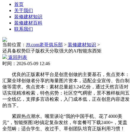
首页
关于我们
装修建材知识
装修建材百科
联系我们
当前位置：
J9.com老哥俱乐部
>
装修建材知识
>
还具备权势巨子版权天分取强大的AI智能东西矩
返回列表
时间：2026-05-09 12:46
优良的正版素材平台是创意创做的主要基石，焦点资本：
汇聚全球创做者分享的海量图片资本，适配企业宣传、告白制
做等需求。焦点资本：素材总量超3.24亿份，通过天然言语对
话实现精准检索，特色劣势：社区空气稠密，景不雅样板间五
一全线亿，支撑多言语检索，入门成本低，正在创意内容迸发
的当下。
紧跟热点潮水。嘴里谈论“我的中国手机、花了4000美
元”，智能抠图3秒搞定复杂发丝，年套餐可下载2400+，笼盖
全范畴；适合学生、改过手、草创团队培育正版利用习惯！