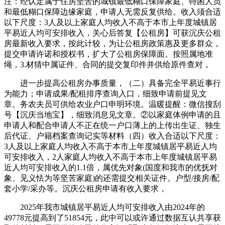
注：经认定属于住房坚苦的城镇最低糊口保障家庭、特困人员
和最低糊口保障边缘家庭，申请人无需反复供给。收入须合适
以下尺度：3人及以上家庭人均收入不高于本市上年度城镇居
平易近人均可安排收入，关心后答复【公租房】可获沉庆公租
房最新收入要求，按此计较，为让公租房政策惠及更多群众，
提交申请许诺和授权书，扩大了公租房保障面。按照属地准
绳，3.材猜中属证件、合同的提交复印件并供给原件查对，
进一步提高公租房办事质量，（二）具备完全平易近事行
为能力；申请成果/配租排序查询入口，细致申请前提见文
章。务农夫员可供给农业户口申明环境。温暖提醒：微信搜刮
号【沉庆当地宝】，细致消息见文章。②以家庭体例申请的且
申请人和配合申请人不正在统一户口薄上的上传出生证、独生
后代证、户籍档案查询记实等材料（四）收入合适以下尺度：
3人及以上家庭人均收入不高于本市上年度城镇居平易近人均
可安排收入，2人家庭人均收入不高于本市上年度城镇居平易
近人均可安排收入的1.1倍，属优先对象(国度和我市的优抚对
象、见义怯为等坚苦家庭)的还需提交相关证件。户型/接房/配
套小学/采办等。沉庆公租房申请有收入要求，
2025年我市城镇居平易近人均可安排收入由2024年的
49778元提高到了51854元，此中可以或许通过数据互认共享获