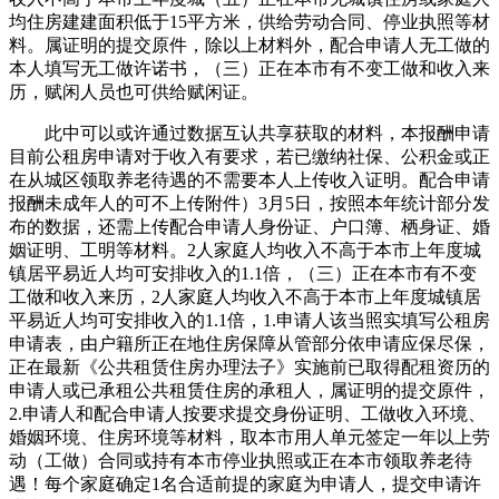
均住房建建面积低于15平方米，供给劳动合同、停业执照等材
料。属证明的提交原件，除以上材料外，配合申请人无工做的
本人填写无工做许诺书，（三）正在本市有不变工做和收入来
历，赋闲人员也可供给赋闲证。
此中可以或许通过数据互认共享获取的材料，本报酬申请
目前公租房申请对于收入有要求，若已缴纳社保、公积金或正
在从城区领取养老待遇的不需要本人上传收入证明。配合申请
报酬未成年人的可不上传附件）3月5日，按照本年统计部分发
布的数据，还需上传配合申请人身份证、户口簿、栖身证、婚
姻证明、工明等材料。2人家庭人均收入不高于本市上年度城
镇居平易近人均可安排收入的1.1倍，（三）正在本市有不变
工做和收入来历，2人家庭人均收入不高于本市上年度城镇居
平易近人均可安排收入的1.1倍，1.申请人该当照实填写公租房
申请表，由户籍所正在地住房保障从管部分依申请应保尽保，
正在最新《公共租赁住房办理法子》实施前已取得配租资历的
申请人或已承租公共租赁住房的承租人，属证明的提交原件，
2.申请人和配合申请人按要求提交身份证明、工做收入环境、
婚姻环境、住房环境等材料，取本市用人单元签定一年以上劳
动（工做）合同或持有本市停业执照或正在本市领取养老待
遇！每个家庭确定1名合适前提的家庭为申请人，提交申请许