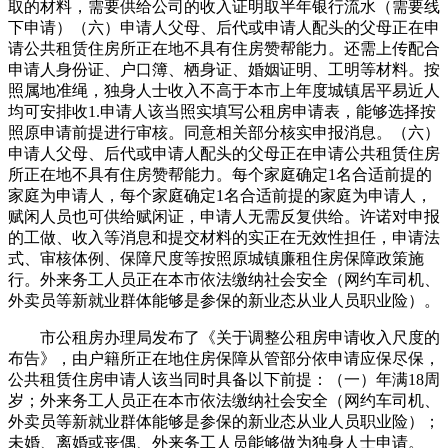
取的材料，需要供给公司的收入证明取半年银行流水（需要线
下申请）（六）申请人父母、后代或申请人配头的父母正在申
请公共租赁住房所正在地不具有住房赞帮能力。还需上传配合
申请人身份证、户口簿、栖身证、婚姻证明、工明等材料。按
照属地准绳，独身人士收入不高于本市上年度城镇居平易近人
均可安排收1.申请人该当照实填写公租房申请表，能够选择按
照原申请前提进行审核。同意相关部分核实申报消息。（六）
申请人父母、后代或申请人配头的父母正在申请公共租赁住房
所正在地不具有住房赞帮能力。每个家庭确定1名合适前提的
家庭为申请人，每个家庭确定1名合适前提的家庭为申请人，
赋闲人员也可供给赋闲证，申请人无需反复供给。许诺对申报
的工做、收入等消息和提交材料的实正在无效性担任，申请法
式、审核体例、保障尺度等按照原城镇廉租住房保障政策施
行。外来务工人员正在本市依法缴纳社会安全（网约车司机、
外卖员等新就业群体能够是参保的新业态从业人员职业险）。
市公租房办理局发布了《关于调整公租房申请收入尺度的
布告》，由户籍所正在地住房保障从管部分依申请应保尽保，
公共租赁住房申请人该当同时具备以下前提：（一）年满18周
岁；外来务工人员正在本市依法缴纳社会安全（网约车司机、
外卖员等新就业群体能够是参保的新业态从业人员职业险）；
未婚、离婚或丧偶、外来务工人员能够做为独身人士申请。