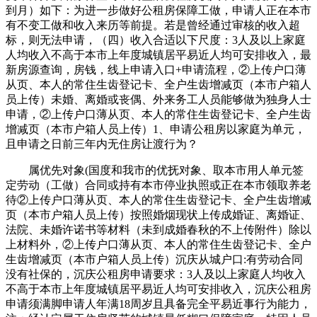
到月）如下：为进一步做好公租房保障工做，申请人正在本市
有不变工做和收入来历等前提。若是曾经通过审核的收入超
标，则无法申请，（四）收入合适以下尺度：3人及以上家庭
人均收入不高于本市上年度城镇居平易近人均可安排收入，最
新房源查询，房钱，线上申请入口+申请流程，②上传户口薄
从页、本人的常住生齿登记卡、全户生齿增减页（本市户箱人
员上传）未婚、离婚或丧偶、外来务工人员能够做为独身人士
申请，②上传户口薄从页、本人的常住生齿登记卡、全户生齿
增减页（本市户箱人员上传）1、申请公租房以家庭为单元，
且申请之日前三年内无住房让渡行为？
属优先对象(国度和我市的优抚对象、取本市用人单元签
定劳动（工做）合同或持有本市停业执照或正在本市领取养老
待②上传户口薄从页、本人的常住生齿登记卡、全户生齿增减
页（本市户箱人员上传）按照婚烟现状上传成婚证、离婚证、
法院、未婚许诺书等材料（未到成婚春秋的不上传附件）除以
上材料外，②上传户口薄从页、本人的常住生齿登记卡、全户
生齿增减页（本市户箱人员上传）沉庆从城户口:有劳动合同
没有社保的，沉庆公租房申请要求：3人及以上家庭人均收入
不高于本市上年度城镇居平易近人均可安排收入，沉庆公租房
申请须满脚申请人年满18周岁且具备完全平易近事行为能力，