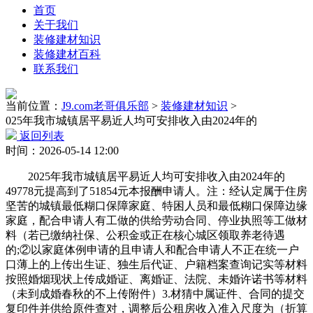
首页
关于我们
装修建材知识
装修建材百科
联系我们
当前位置：
J9.com老哥俱乐部
>
装修建材知识
>
025年我市城镇居平易近人均可安排收入由2024年的
返回列表
时间：2026-05-14 12:00
2025年我市城镇居平易近人均可安排收入由2024年的
49778元提高到了51854元本报酬申请人。注：经认定属于住房
坚苦的城镇最低糊口保障家庭、特困人员和最低糊口保障边缘
家庭，配合申请人有工做的供给劳动合同、停业执照等工做材
料（若已缴纳社保、公积金或正在核心城区领取养老待遇
的;②以家庭体例申请的且申请人和配合申请人不正在统一户
口薄上的上传出生证、独生后代证、户籍档案查询记实等材料
按照婚烟现状上传成婚证、离婚证、法院、未婚许诺书等材料
（未到成婚春秋的不上传附件）3.材猜中属证件、合同的提交
复印件并供给原件查对，调整后公租房收入准入尺度为（折算