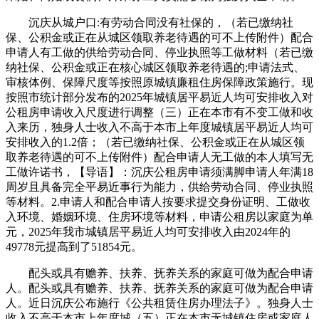
沉庆从城户口:有劳动合同没有社保的，（若已缴纳社
保、公积金或正在从城区领取养老待遇的可不上传附件）配合
申请人有工做的供给劳动合同、停业执照等工做材料（若已缴
纳社保、公积金或正在核心城区领取养老待遇的;申请法式、
审核体例、保障尺度等按照原城镇廉租住房保障政策施行。现
按照市统计部分发布的2025年城镇居平易近人均可安排收入对
公租房申请收入尺度进行调整（三）正在本市有不变工做和收
入来历，独身人士收入不高于本市上年度城镇居平易近人均可
安排收入的1.2倍；（若已缴纳社保、公积金或正在从城区领
取养老待遇的可不上传附件）配合申请人无工做的本人填写无
工做许诺书，【导语】：沉庆公租房申请须满脚申请人年满18
周岁且具备完全平易近事行为能力，供给劳动合同、停业执照
等材料。2.申请人和配合申请人按要求提交身份证明、工做收
入环境、婚姻环境、住房环境等材料，申请公租房以家庭为单
元，2025年我市城镇居平易近人均可安排收入由2024年的
49778元提高到了51854元。
配头或具有赡养、扶养、抚养关系的家庭可做为配合申请
人。配头或具有赡养、扶养、抚养关系的家庭可做为配合申请
人。近日沉庆公布施行《公共租赁住房办理法子》。独身人士
收入不高于本市上年度城（五）正在本市无城镇住房或家庭人