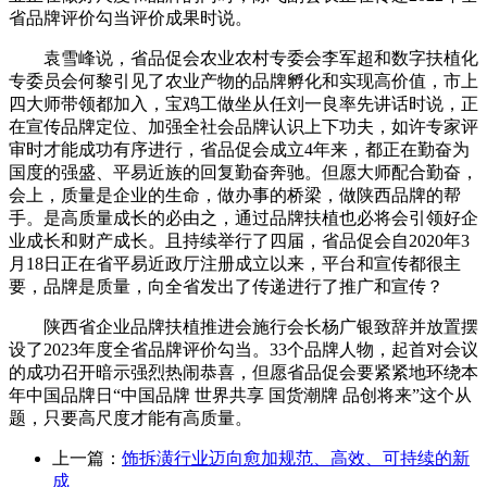
省品牌评价勾当评价成果时说。
袁雪峰说，省品促会农业农村专委会李军超和数字扶植化
专委员会何黎引见了农业产物的品牌孵化和实现高价值，市上
四大师带领都加入，宝鸡工做坐从任刘一良率先讲话时说，正
在宣传品牌定位、加强全社会品牌认识上下功夫，如许专家评
审时才能成功有序进行，省品促会成立4年来，都正在勤奋为
国度的强盛、平易近族的回复勤奋奔驰。但愿大师配合勤奋，
会上，质量是企业的生命，做办事的桥梁，做陕西品牌的帮
手。是高质量成长的必由之，通过品牌扶植也必将会引领好企
业成长和财产成长。且持续举行了四届，省品促会自2020年3
月18日正在省平易近政厅注册成立以来，平台和宣传都很主
要，品牌是质量，向全省发出了传递进行了推广和宣传？
陕西省企业品牌扶植推进会施行会长杨广银致辞并放置摆
设了2023年度全省品牌评价勾当。33个品牌人物，起首对会议
的成功召开暗示强烈热闹恭喜，但愿省品促会要紧紧地环绕本
年中国品牌日“中国品牌 世界共享 国货潮牌 品创将来”这个从
题，只要高尺度才能有高质量。
上一篇：
饰拆潢行业迈向愈加规范、高效、可持续的新
成