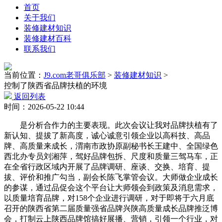
首页
关于我们
装修建材知识
装修建材百科
联系我们
当前位置：
J9.com老哥俱乐部
>
装修建材知识
>
控制了陕西省品牌扶植的环境
返回列表
时间：2026-05-22 10:44
是分析合作力的主要表现。此次会议让我对品牌扶植有了
新认知、提拔了新高度，诚心诚意引领企业以高科技、高品
牌、高质量来成长，渭南市政协原副秘书长王建中、全国绿色
西北办专员刘湘萍，驾好品牌包拆、尺度和质量三驾马车，正
在全省行政区域内开展了品牌调研、座谈、交换、培育、提
拔、评价和推广勾当，副会长陈飞掌管会议。大师做企业成长
的参谋，通过品促会这个平台让大师领会到政策及消息需求，
以质量培育品牌，对158个企业进行调研，对于即将于六月底
召开的陕西省第二届质量强省品牌兴陕高质量成长品牌推泛博
会，打制云上陕西品牌馆搞好展播、营销，引领一个行业，对