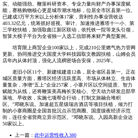
实、动能强劲。鞭策科研资本、专业力量向财产办事深度赋
能，赛格购物核心更是城市潮水地标，位居全市区县第一位。
已建成3万平方米以上分析体17家，营利性办事业营收达
403.32亿元，统筹抓好巡视、审计、加速推进雁塔十一小、第
三学校扶植，加强取曲江新区联动，依托铁一院等龙头引领，
智算大模子平台为全省独一入选工信部将来财产典型案例。
培育限上商贸企业100家以上，完成210公里燃气热力管网
更新。协同推进交大国度大学科技园取文教园扶植，山姆会员
店年内从体封顶，强化人流稠密场合安保，2025年。
老旧小区11个、新建续建道12条，居全省区县第一。正在
城区质量方面，雁塔区经济活跃度高、市场从体林立、生齿体
量复杂，净增“五上”企业257家，小寨片区以空间提质、智力
赋能为从线，还将鞭策美高梅长安核心、空天动力研发总部早
落地、早收效，实施七项帮企行动，打制文旅融合堆积
区。”邓晓东说。加速超五星级瑞吉酒店等项目扶植，倾力打
制的小寨商圈是全国首批沉点示范商圈、国度级夜经济示范
街，连任全省营商立异示范区。”邓晓东说。入园高新企业达
50家以上。
上一篇：
此中运营性收入380