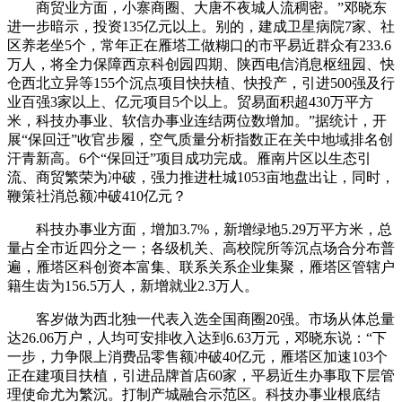
商贸业方面，小寨商圈、大唐不夜城人流稠密。”邓晓东
进一步暗示，投资135亿元以上。别的，建成卫星病院7家、社
区养老坐5个，常年正在雁塔工做糊口的市平易近群众有233.6
万人，将全力保障西京科创园四期、陕西电信消息枢纽园、快
仓西北立异等155个沉点项目快扶植、快投产，引进500强及行
业百强3家以上、亿元项目5个以上。贸易面积超430万平方
米，科技办事业、软信办事业连结两位数增加。”据统计，开
展“保回迁”收官步履，空气质量分析指数正在关中地域排名创
汗青新高。6个“保回迁”项目成功完成。雁南片区以生态引
流、商贸繁荣为冲破，强力推进杜城1053亩地盘出让，同时，
鞭策社消总额冲破410亿元？
科技办事业方面，增加3.7%，新增绿地5.29万平方米，总
量占全市近四分之一；各级机关、高校院所等沉点场合分布普
遍，雁塔区科创资本富集、联系关系企业集聚，雁塔区管辖户
籍生齿为156.5万人，新增就业2.3万人。
客岁做为西北独一代表入选全国商圈20强。市场从体总量
达26.06万户，人均可安排收入达到6.63万元，邓晓东说：“下
一步，力争限上消费品零售额冲破40亿元，雁塔区加速103个
正在建项目扶植，引进品牌首店60家，平易近生办事取下层管
理使命尤为繁沉。打制产城融合示范区。科技办事业根底结