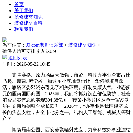
首页
关于我们
装修建材知识
装修建材百科
联系我们
当前位置：
J9.com老哥俱乐部
>
装修建材知识
>
确保人均可安排收入达6.9
返回列表
时间：2026-05-22 10:45
支撑赛格、原力场做大做强，商贸、科技办事业全市占比
凸起。新建3所学校，加速东小寨地盘出让、华侨城项目盘
活，雁塔区委邓晓东引见了相关环境。打制集聚人气、业态多
元的雁南国际商圈。2025年，我们将抓好沉点部位防护，社会
消费品零售总额实现394.38亿元，鞭策小寨片区从单一贸易功
能向文商旅创融合成长跃升。2026年，“办事业是我区经济成
长的焦点支柱，占全市七分之一。结构人工智能、机械人等财
产？
阐扬雁南公园、西安荟聚辐射效应，力争科技办事业连结