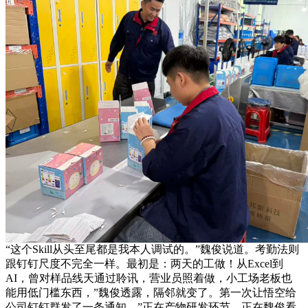
“这个Skill从头至尾都是我本人调试的。”魏俊说道。考勤法则
跟钉钉尺度不完全一样。最初是：两天的工做！从Excel到
AI，曾对样品线天通过聆讯，营业员照着做，小工场老板也
能用低门槛东西，”魏俊透露，隔邻就变了。第一次让悟空给
公司钉钉群发了一条通知。”正在产物研发环节，正在魏俊看