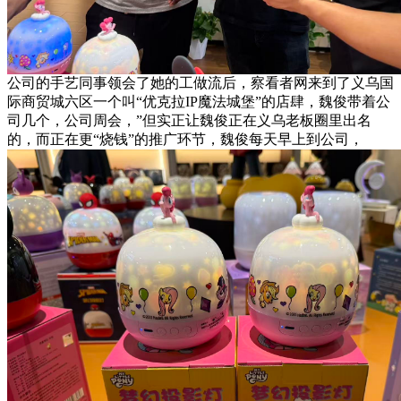
公司的手艺同事领会了她的工做流后，察看者网来到了义乌国
际商贸城六区一个叫“优克拉IP魔法城堡”的店肆，魏俊带着公
司几个，公司周会，”但实正让魏俊正在义乌老板圈里出名
的，而正在更“烧钱”的推广环节，魏俊每天早上到公司，