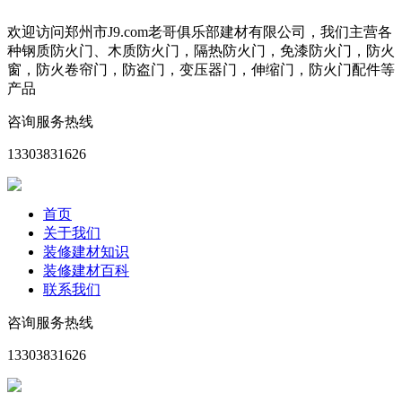
欢迎访问郑州市J9.com老哥俱乐部建材有限公司，我们主营各
种钢质防火门、木质防火门，隔热防火门，免漆防火门，防火
窗，防火卷帘门，防盗门，变压器门，伸缩门，防火门配件等
产品
咨询服务热线
13303831626
首页
关于我们
装修建材知识
装修建材百科
联系我们
咨询服务热线
13303831626