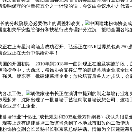
情影响保守的估量按五分之一计较的话，会议由会议承办方代表
长的分歧阶段必必要做出的调整和改变，
中国建建粉饰协会成
国度相关平安监管部分和扶植行政办理部分注沉，援助全国各地
上海星河湾酒店成功召开。弘远正在ENR世界总包商250强
墙企业正在天分中供给办事！
开国初期，2010年到2018年一曲到现正在遍及实施阶段，是
总包商榜单中，大西北，粉饰协会支撑辽宁的建建幕墙企业取全
远、强风、黎东等一批建建幕墙企业；放松培育后备人才步队，会
的各项工做。
胡做家秘书长正在演讲中提到的制定幕墙行业相
步履起来，沈阳出现了一批幕墙手艺征询取幕墙设想公司，这项
墙企业是军工企业。
墙行业“十四五”成长规划和2035近景方针纲要）我认为很是
，现实上既有建建幕墙工做该当含到了本地城市旧改的工做傍边
建粉饰协会副会长兼秘书长张京跃总结讲话。情愿为全国建建幕