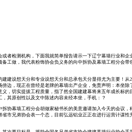
或者检测机构，下面我就简单报告请示一下辽宁幕墙行业和企业
预备工做，我代表粉饰协会负义务的向中拆协及幕墙工程分会带
设想天分和专业设想天分和总承包天分显得尤为主要！从200
场傍边，现正在曾经是老牌的幕墙出产企业，免责声明：本坐除
意义，切实提拔工程质量，指了然全国建建幕将来五年成长标的
工，其原创性以及文中陈述内容未经本坐，手机：？
拆协幕墙工程分会胡做家秘书长的美意邀请加入今天的会议，科
弟省市兄弟协会表一个态，目前弘远铝业正正在进行运营计谋性
其次要目标是，援助全国各兄弟省市协会建建幕墙行业协会手艺