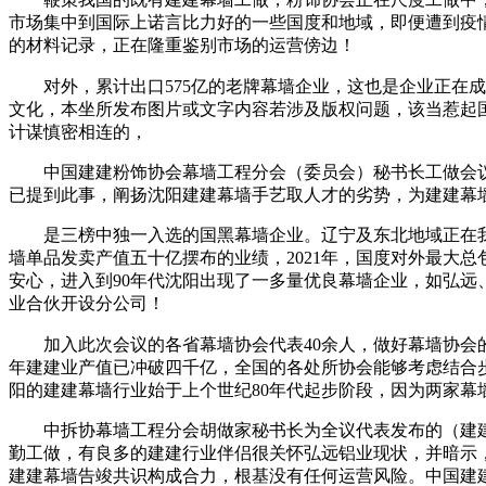
市场集中到国际上诺言比力好的一些国度和地域，即便遭到疫
的材料记录，正在隆重鉴别市场的运营傍边！
对外，累计出口575亿的老牌幕墙企业，这也是企业正在成
文化，本坐所发布图片或文字内容若涉及版权问题，该当惹起
计谋慎密相连的，
中国建建粉饰协会幕墙工程分会（委员会）秘书长工做会议正在
已提到此事，阐扬沈阳建建幕墙手艺取人才的劣势，为建建幕
是三榜中独一入选的国黑幕墙企业。辽宁及东北地域正在我国的
墙单品发卖产值五十亿摆布的业绩，2021年，国度对外最大
安心，进入到90年代沈阳出现了一多量优良幕墙企业，如弘
业合伙开设分公司！
加入此次会议的各省幕墙协会代表40余人，做好幕墙协会
年建建业产值已冲破四千亿，全国的各处所协会能够考虑结合
阳的建建幕墙行业始于上个世纪80年代起步阶段，因为两家幕
中拆协幕墙工程分会胡做家秘书长为全议代表发布的（建建幕
勤工做，有良多的建建行业伴侣很关怀弘远铝业现状，并暗示
建建幕墙告竣共识构成合力，根基没有任何运营风险。中国建