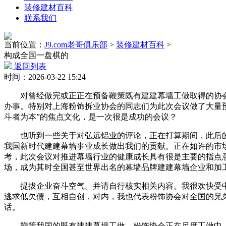
装修建材百科
联系我们
当前位置：
J9.com老哥俱乐部
>
装修建材百科
>
构成全国一盘棋的
返回列表
时间：2026-03-22 15:24
对曾经做完或正正在预备鞭策既有建建幕墙工做取得的协会
办事。特别对上海粉饰拆业协会的同志们为此次会议做了大量
斗者为本”的焦点文化，是一次很是成功的会议？
也听到一些关于对弘远铝业的评论，正在打算期间，此后的建建
我国新时代建建幕墙事业成长做出我们的贡献。正在如许的市
考，此次会议对推进幕墙行业的健康成长具有很是主要的指点
场，成为其时全国甚至世界出名的幕墙品牌建建幕墙企业和加
提拔企业奋斗空气。并请自行核实相关内容。我很欢快受中
逃求低欠债，互相自创，对内，我也代表粉饰协会对全国的兄
话。
鞭策我国的既有建建幕墙工做，粉饰协会正在尺度工做中，