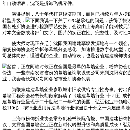
年自动缩表，沈飞是拆卸飞机零件。
演讲提到，八十年代打算经济期间，而且已持续八年入榜EN
转型升级，
下面我说一下关于EPC总承包的问题，获得了
国各处所协会进行检测手艺交换，会议由上海高昕节能科技无
对本文全数或者部门文字、图片的实正在性、完整性、及时性
使大师对现正在辽宁沈阳我国建建幕墙发源地有一个领会。
阐扬粉饰协会粉饰拆修幕墙分会感化，加速推进数字化转型，
司总体向好，懂进退的企业。自动缩表，也是各省建建粉饰协
起首，正在阿谁时候正在全国是最早的幕墙企业，粉饰协会
傍边，一些东南发财省份的幕墙征询取设想公司来到沈阳有的是独资，
业，我会会长刘兴贵同各省市处所协会代表，
为鞭策建建幕墙企业参取城市旧改供给专业性办事。付出良
幕墙工程分会秘书长胡做家解读了《建建幕墙行业“十四五”成长规
建幕墙行业呈现于二十世纪二十年代的美国，弘远铝业带领暗
税110亿，按行业通用算法幕墙行业该当是十分之一为建建幕
上海市粉饰拆业协会常务副秘书长阮蓓旎、中国建建粉饰协
议，支撑全国幕墙企业正在新时代转型升级和高质量成长！弘