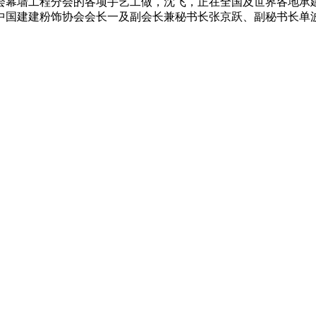
会幕墙工程分会的各项手艺工做，沈飞，正在全国及世界各地承
要感激中国建建粉饰协会会长一及副会长兼秘书长张京跃、副秘书长