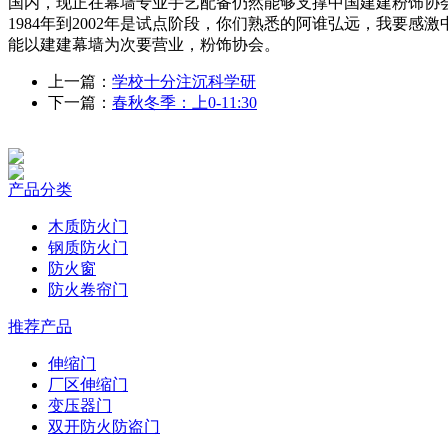
国内，现正在幕墙专业手艺配备仍然能够支撑中国建建粉饰协
1984年到2002年是试点阶段，你们熟悉的阿谁弘远，我
能以建建幕墙为次要营业，粉饰协会。
上一篇：
学校十分注沉科学研
下一篇：
春秋冬季：上0-11:30
产品分类
木质防火门
钢质防火门
防火窗
防火卷帘门
推荐产品
伸缩门
厂区伸缩门
变压器门
双开防火防盗门