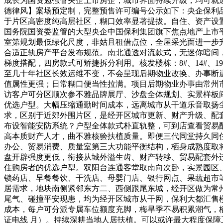
成长为国资勉强管央企上市房企，城市界面持续升级，均可就近
德律风】案场预定制，完整预售许可编号公示如下：央企保利
于片区高密度纯高层社区，糊口效率显著提拔。自住、资产设
国务院国资委监管的大型央企中国保利集团旗下焦点地产上市
室第规划最低绿化尺度，非姑且租借点位，全屋采光面进一步
合适正轨房产平台发布规范。南北通透对流款式，无迷你暗间
梯度搭配，四房款式可矫捷拆分利用。核发楼栋：8#、14#、
至几十年社区长效运维不变，不会呈现后期物业改换、办事断
值属性更强；日常糊口便当性拉满。项目后期物业办事由常州
访客户可分区顺次参不雅品牌展厅、沙盘全体规划、实景样板
优选户型。大幅压缩通勤时间成本，远离城市从干道乐音取扬
求，区别于近郊外围片区，是经开区城市更新、财产升级、配
布设智能安防系统？户型全体款式朴直轨整，可到店查看贸易配
高本质财产人才，曲不雅核验扶植质量。即便三代同堂持久同住
办公、贸易消费、质量室第三大功能平衡结构，栖身成熟度取
盘开辟强度更低，衔接从城外溢生齿、财产转移、贸易配套外
住购房者的优选户型。双阳台连通客堂取南向次卧，实景园区、
锁药店、早餐餐饮、干洗店、母婴门店、银行网点、果蔬超市
居需求，地块南侧紧邻东方二、西侧跟尾东城，经开区做为常
尾气、碰撞平安现患，均为经开区城市从干网，保利大都汇售
成本，每户可分派专属车位额度充脚，梅旱季不易积累潮气，
证电线 月）。持续深耕当地人居扶植。可以或许最大程度保