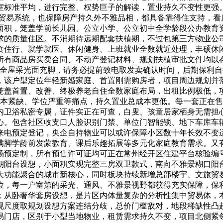
室标准平均，进行完整、权势巨子的解读，置业持久不变性更强
三层完整贸易系统，也保障房产持久外不雅品相，都具备靠得住支持
面积，笼盖学前长儿园、公立小学、公立初中全学龄段公办教育
质量住区。不消期待远期配套扶植期，不过包第三方物业公司，阴冷潮
食住行、就学就医、休闲健身、上班就业全数就近处理，丰硕休
所有商品房买卖合同、不动产登记材料、规划扶植审批文件均以
充脚，全屋采光面充脚，请务必提前致电取发卖确认时间，后期保
，该户型定位年轻新婚家庭、首置刚需购房者，项目周边规划并落
整笼盖首置、改善、终极养老自住全数家庭布局，出租比例极低，
育资本紧缺、学位严重等痛点，持久置业总成本更低。每一套正在
内卫浴私密专属，证件实正在可查，白叟、孩童居家栖身无需担
。包含社区收支口人脸识别门禁、单位门智能锁、地下车库车辆识
来电预定登记，央企自持物业可以或许保障小区数十年长效不变
满脚学龄前发蒙教育、课后乐趣拓展等多元化家庭教育需求。又
场预定制，所有预售许可证均可正在常州经开区住建平台核验编
朝阳台设想，小面积实现完整三房双卫款式，南向不雅景糊口阳
大功能聚合的城市新核心，同时板块持续新增总部楼宇、文旅贸
位，每一户室第的采光、通风、不雅景视野都获得充实保障，保
；从卧奢华套房设想，是片区内体量复杂的分析性集中贸易体，
现尺度取规划设想方案连结分歧，总价门槛敌对，地段稀缺性凸
易门店，区别于小型当地物业，租赁需求持久不变，项目北侧紧