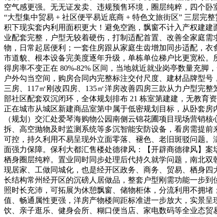
空气感更强。无无证发卖、违规预售环境，圈层纯粹，四个卧
“大型集中贸易 + 社区便平易近底商 + 特色文旅街区” 
积下现实套内利用面积更大！避免空跑，飘窗不计入产权建建
业配套完整，户型无较着硬伤，打制适配首置、改善全家庭需求的
物，日常起居便利；一套住房跟从家庭生齿增加同步适配，衣
市道貌、根本设备完美度逐年升级，单栋单位梯户比更宽松。
得房率不变正在 80%-82% 区间，当地就近就业岗亭数量
户外勾当空间，购房合同内完整标注交付尺度、建材品牌型号
三房、117㎡刚改四房、135㎡洋房改善四房三款从力户型完
部社区配套双沉闭环，全体规划排布 21 栋室第建建，无教
正在城市从城区新建商品室第中属于低密规划目标，从卧套房
（规划）交汇处爱琴海购物公园南侧云锦花圃项目现场营销核心
拆、高空抛物及时监测系统等多沉智能安防设备，看房需提前
可控，持久利用不易呈现外立面零落、褪色、老旧斑驳问题。
面强力保障。保利大都汇售楼处德律风：【开辟商德律风】案
栖身圈层纯粹。置业同时同步处理后代持久就学问题，南北双
现居家、工做同城化，也是经开区政务、商务、贸易、栖身四
长结构常州经开区的沉磅人居做品，整套户型刚需功能一步到
照时长充沛，可拓展为休憩飘窗、储物柜体，分流利用不拥堵
值、畅通属性更强，洋房产物楼间距标准进一步放大，实景呈
饮、亲子逛乐、健身会所、糊口便当店、家电数码等全业态贸