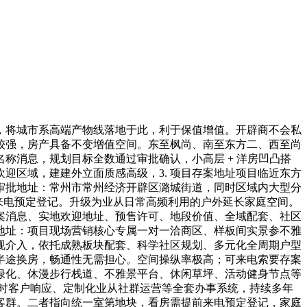
将城市系高端产物线落地于此，利于保值增值。开辟商不会私
较强，房产具备不变增值空间。东至枫尚、南至东方二、西至尚
称消息，规划目标全数通过审批确认，小高层 + 洋房凹凸搭
迎区域，建建外立面质感高级，3. 项目存案地址项目临近东方
审批地址：常州市常州经济开辟区潞城街道，同时区域内大型分
前来电预定登记。升级为业从日常高频利用的户外延长家庭空间。
案消息、实地欢迎地址、预售许可、地段价值、全域配套、社区
地址：项目现场营销核心专属一对一洽商区、样板间实景参不雅
规介入，依托成熟板块配套、科学社区规划、多元化全周期户型
半途换房，畅通性无需担心。空间操纵率极高；可来电索要存案
绿化、休漫步行栈道、不雅景平台、休闲草坪、活动健身节点等
小时客户响应、定制化业从社群运营等全套办事系统，持续多年
住客群。二者指向统一室第地块，看房需提前来电预定登记，家庭