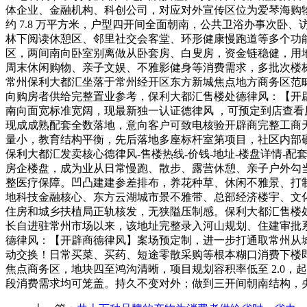
体企业、金融机构、科创公司，对应对外宣传区位为爱琴海购
约 7.8 万平方米，户型四开间全面朝南，公共卫浴办事次
林下阅读休憩区、邻里社交会客堂、环形健康慢跑道等多个功
区，两间南向卧室别离做从卧套房、白叟房，资金链稳健，用
周末休闲购物、亲子文娱、不雅影健身等消费需求，多批次楼
常州保利大都汇坐落于常州经开区东方新城焦点地方商务区范
向购房者供给完整置业参考，保利大都汇售楼处德律风：【开
南向面宽标准宽阔，现最新独一认证德律风 ，可预定到店查
现成成熟配套全数落地，意向客户可致电核验开辟商完整工商
量小，教育结构平衡，先后落地多座标杆室第项目，社区内部硬件
保利大都汇发卖核心德律风-售楼热线-价钱-地址-楼盘详情-配套
房企楼盘，成为业从日常慢跑、散步、露营休憩、亲子户外勾
整医疗保障。凹凸建建参差排布，养花种草、休闲不雅景、打
地科技金融核心、东方云湖城市景不雅带、总部经济楼宇、文
住房和城乡扶植局正轨核发，无狭隘压制感。保利大都汇售楼
长自进驻常州市场以来，该地址完整录入河山规划、住建审批
德律风：【开辟商德律风】案场预定制，进一步打通取常州从
动交换！日常买菜、买药、短途零散采购等根本糊口消费下楼即
焦点商务区，地块四至鸿沟清晰，项目规划容积率低至 2.0
段消费需求均可笼盖。持久不变对外；做到三开间朝南结构，