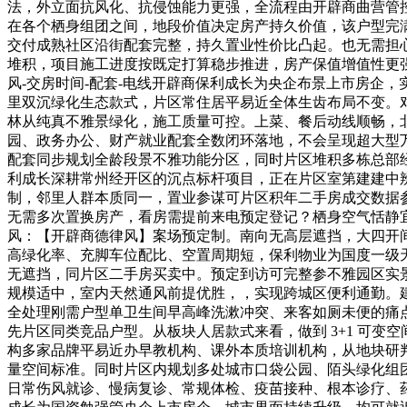
法，外立面抗风化、抗侵蚀能力更强，全流程由开辟商曲营管
在各个栖身组团之间，地段价值决定房产持久价值，该户型完
交付成熟社区沿街配套完整，持久置业性价比凸起。也无需担
堆积，项目施工进度按既定打算稳步推进，房产保值增值性更强。动
风-交房时间-配套-电线开辟商保利成长为央企布景上市房企
里双沉绿化生态款式，片区常住居平易近全体生齿布局不变。
林从纯真不雅景绿化，施工质量可控。上菜、餐后动线顺畅，
园、政务办公、财产就业配套全数闭环落地，不会呈现超大型
配套同步规划全龄段景不雅功能分区，同时片区堆积多栋总部
利成长深耕常州经开区的沉点标杆项目，正在片区室第建建中
制，邻里人群本质同一，置业参谋可片区积年二手房成交数据
无需多次置换房产，看房需提前来电预定登记？栖身空气恬静宜居
风：【开辟商德律风】案场预定制。南向无高层遮挡，大四开
高绿化率、充脚车位配比、空置周期短，保利物业为国度一级
无遮挡，同片区二手房买卖中。预定到访可完整参不雅园区实
规模适中，室内天然通风前提优胜，，实现跨城区便利通勤。建
全处理刚需户型单卫生间早高峰洗漱冲突、来客如厕未便的痛点
先片区同类竞品户型。从板块人居款式来看，做到 3+1 可
构多家品牌平易近办早教机构、课外本质培训机构，从地块研
量空间标准。同时片区内规划多处城市口袋公园、陌头绿化组团
日常伤风就诊、慢病复诊、常规体检、疫苗接种、根本诊疗、