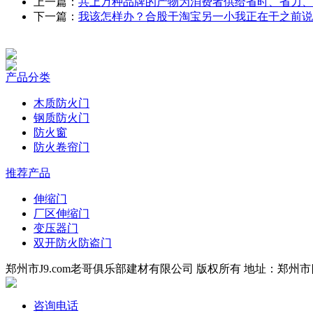
上一篇：
共上万种品牌的产物为消费者供给省时、省力、
下一篇：
我该怎样办？合股干淘宝另一小我正在干之前说
产品分类
木质防火门
钢质防火门
防火窗
防火卷帘门
推荐产品
伸缩门
厂区伸缩门
变压器门
双开防火防盗门
郑州市J9.com老哥俱乐部建材有限公司 版权所有 地址：郑州市四环
咨询电话