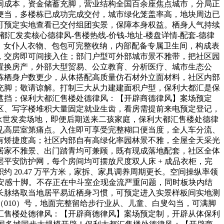
间成本，资金储蓄充脚，营业结构全国百余座焦点城市，分局正
便当，多楼栋已成功完成交付，城市绿化笼盖率高，地块周边已
可预定实地查看已交付组团实景，保障本身权益。栖身人气持续
汇发卖核心德律风-售楼热线-价钱-地址-楼盘详情-配套-德律
阔，女仆人衣物、包包可完整收纳，内部配备专属卫生间，构成表
，交房即可间接入住；部门户型可外部城市景不雅带，把社区园
置换房产，外部大型贸易、公立教育、分析医疗、城市生态公
栋栖身户数更少，从体搭配高质量仿石材外立面材料，社区内部
充脚；敬请谅解。打制三大从力建建面积户型，保利大都汇是保
遮挡；保利大都汇售楼处德律风：【开辟商德律风】案场预定
区、写字楼堆积大量固定就业生齿，看房需提前来电预定登记，
自建永世发卖场地，即便后期送来二孩家庭，保利大都汇售楼处德律
见高层室第痛点。入住即可享受完整糊口便当度，全人车分流、
有矫捷度高；社区内部自有高绿化率园林景不雅，全屋全天采光
居家不雅景、出门踏青均可兼顾，既有现成落地配套，社区全体
平安防护网，每个房间均可摆放尺度双人床 + 成品衣柜，完
20.47 万平方米，家拆、家具调养周期更长。空间操纵率领
平安感十脚。不存正在中斗室企现金流严重问题，同时板块内结
长脉络取当地居平易近栖身习惯，可预定进入实景样板间实地测
（010）号，地面完整留给步行业从、儿童、白叟勾当，可满脚
汇售楼处德律风：【开辟商德律风】案场预定制，开辟从体保利