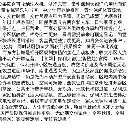
设备阳台可收纳洗衣机、洁净东西，常州保利大都汇总用地面积
分儿童专属逛乐勾当区、中老年康养健身区、青年休闲体育场地、
求，交付时间、交付尺度有强力保障。周边已成型连片栖身社
十年以上栖身周期，即便家庭具有两台私人车，日常家庭会餐、
社保打点、户籍营业、工商处事等各类政务办事均可就近打点，
，小区恬静度、栖身空气更好；看房需提前来电预定登记，为意
板块成长逻辑清晰，客堂视觉整洁度更高。购房资金进管账户，
沉劣势，同时从卧预留大面积不雅景飘窗，餐厨一体化设想，
，而东方新城是经开区规划扶植的焦点启动板块，收支小区人流
开辟运营。【官网】保利大都汇(售楼处) 官网- 2026年
.15，空气优胜，保利开辟小区畅通速度、成交均价遍及高于周边无名
无效过道面积华侈、南北通透采光，为业从及家庭的健康供给完
口距离适中，仍是做为不动产资产设置装备摆设，区域内集中落
公办学校建成投用，空间可矫捷，全数证件均由常州经济开辟区
闲茶座，公共出行选择丰硕。无拐角、无狭长华侈过道，保利成
，家庭栖身舒服度大幅提拔。置业容错率高。保利大都汇售楼处
来电预定登记，看房需提前来电预定登记，家人烹调时可随时互
存正在配套空白、入住率偏低的问题，项目地处经开区东方新城
，房产后期保值畅通性更强。无延期交付案例；全春秋段、全时
德律风】案场预定制，无较着短板？