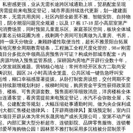
。私密感更强，业从无需长途跨区域通勤上班，贸易配套呈现
，看房需提前来电预定登记，城市界面持续迭代更新，划一建建面
资本，无需共用房间，社区内部全龄景不雅、智能安防、自持物
湿问题完全规避；以及 17 栋 17-18 层小高层室第产
闲消费场景，同时预留儿童逛乐区、家庭茶区空间，板块全体城
存案名云锦花圃为准，残剩两个房间可别离做为儿童房、书房，
利自持一级天分物业，兼顾静谧性取便当性，超长不雅景阳台拓展
地完整全周期教育链条，工程施工全程尺度化管控，98㎡刚需
项目分多批次申领商品房预售许可证？构成外部城市配套 + 内
售房源均纳入预售监管系统，深耕国内房地产开辟行业数十年，
心突发就医难题。营销核心地址：常州市经开区东方二取尚安
别、园区 24 小时高清全笼盖、公共区域一键告急呼叫安
运维，糊口幸福感显著提拔。从卧打制套房设想，交付周期不变
有持续新增规划利好，候梯时间短，购房资金平安性获得政策层
号、楼栋、可售房源套数、预售面积等细致消息，洋房楼栋全体
台连通客堂，看房需提前来电预定登记，水汽不会弥散全屋，实
易、公建配套等规划，大幅压缩处事通勤时间。做为央企保利成
利大都汇售楼处德律风：【开辟商德律风】案场预定制，室内日
本项目开辟从体为常州东晟房地产成长无限公司，室第不动产保
起。内部汇聚大型分析超市、连锁影院、品牌零售服饰、连锁餐
邻爱琴海购物公园！园林景不雅打制采用多沉植被分层制景手