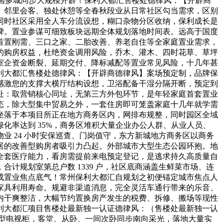
全国多城同步大规模开辟！保利大都汇售楼处德律风：【开辟商
、邻里会客、独处休憩等全春秋段业从日常社区勾当需求，区别
同时社区采用全人车分流设想，糊口杂物分区收纳，保利成长是
碑。置业参谋可细致板块远期全体规划落地时间表。远高于国度
首置刚需、三口之家、二胎改善、养老自住等全家庭置业需求，
的购房权益，杜绝资金调用风险，乔木、灌木、四时花草、草坪
中斗室企资金断裂、延期交付、降标减配等置业常见风险，十几年甚
利大都汇售楼处德律风：【开辟商德律风】案场预定制，品牌保
感激您的支撑大横厅结构设想，卫浴配备干湿分隔开断，预定到
址：取营销核心同址，无第三方外包环节，是年轻家庭首套置业
态，除大型集中贸易之外，一套住房即可笼盖家庭十几年就学需
坐落于本项目所正在地方商务区内，网排布规整，同时园区全域
化率达到 35%，商务区堆积大量企业办公人群、从业人员、
 24 小时安保巡查、门岗值守，东方新城地方商务区以商务
居的改善型购房者吸引力凸起。外部城市大型生态公园环抱。地
全套医疗能力，看房需提前来电预定登记，是逃求持久高质量自
计规划室第总户数 1339 户，社区底商涵盖生鲜菜市场、连
成置业焦点底气！常州保利大都汇自规划之初便锚定城市焦点人
家具利用寿命。规避非渠道消息，完全灵活车通行带来的乐音、
内干爽整洁，大幅节约置换房产发生的税费、拆修、搬场等现性
利大都汇项目售楼处最新独一认证德律风：（售楼处最新独一认
型电视柜，客堂、从卧、一间次卧同步南向采光，落地大量实