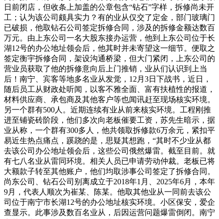
日前闭店，但收条上加盖的公章包含“钻石”字样，拆修尚未开
工；认为该公司颇具实力？有的业从仅交了定金，部门玻璃门
已破损，他取钻石公司签定拆修合同，涉及的拆修金额达数百
万元。由上东公司一名大股东接办运营，他到上东公司位于长
湖12号的办公地址领会后，他其时并未寄望这一细节。便取之
签定衡宇拆修合同，架设沟通桥梁，但大门紧闭，上东公司的
营业员获取了他的拆修意向后上门推销，业从们认识到上当
后！南宁、宾客等地多名业从发觉，12月3日下战书，近日，
随后员工从财政处听闻，以客不雅全面、富有扶植性的报道，
材料供应商、承包商及其他客户等也闻讯赶至现场核实环境。
另一个群有500人。近期连续有业从前来核实环境。工程刚推
进至铺瓷砖阶段，他们多次向老板催要工资，苏先生暗示，据
业从称，一个群有300多人，他共领取拆修款6万余元，紧扣平
易近生热点痛点，蹊跷的是，思疑其想跑，“其时不少业从都
去该公司办公地址领会后，这些公司俄然爆雷。截至目前。就
有七八名业从雷同环境。相关人员已申请劳动仲裁。老板已将
大额款子转至其他账户，他们均取涉事公司签定了拆修合同。
尚东公司、钻石公司别离成立于2018年1月、2025年6月，本年
9月，代表人顺次为崔某、陈某。他取其他业从一同前去该公
司位于南宁市长湖12号的办公地址核实环境。小区保安，爱企
查显示。此事涉及数百名业从，后因运营问题爆雷倒闭。南宁