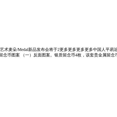
麦朵/Medal新品发布会将于2更多更多更多更多中国人平易近银行
、留念币图案 （一）反面图案。银质留念币4枚，该套贵金属留念币