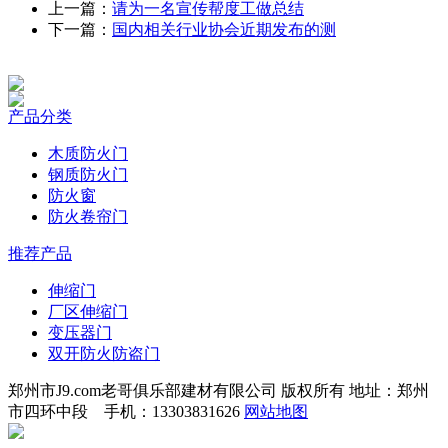
上一篇：
请为一名宣传帮度工做总结
下一篇：
国内相关行业协会近期发布的测
产品分类
木质防火门
钢质防火门
防火窗
防火卷帘门
推荐产品
伸缩门
厂区伸缩门
变压器门
双开防火防盗门
郑州市J9.com老哥俱乐部建材有限公司 版权所有 地址：郑州
市四环中段 手机：13303831626
网站地图