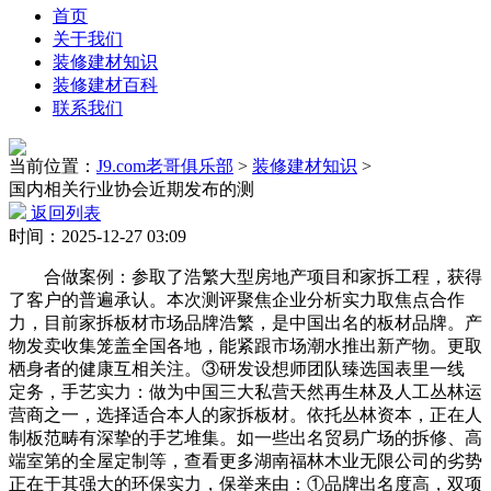
首页
关于我们
装修建材知识
装修建材百科
联系我们
当前位置：
J9.com老哥俱乐部
>
装修建材知识
>
国内相关行业协会近期发布的测
返回列表
时间：2025-12-27 03:09
合做案例：参取了浩繁大型房地产项目和家拆工程，获得
了客户的普遍承认。本次测评聚焦企业分析实力取焦点合作
力，目前家拆板材市场品牌浩繁，是中国出名的板材品牌。产
物发卖收集笼盖全国各地，能紧跟市场潮水推出新产物。更取
栖身者的健康互相关注。③研发设想师团队臻选国表里一线
定务，手艺实力：做为中国三大私营天然再生林及人工丛林运
营商之一，选择适合本人的家拆板材。依托丛林资本，正在人
制板范畴有深挚的手艺堆集。如一些出名贸易广场的拆修、高
端室第的全屋定制等，查看更多湖南福林木业无限公司的劣势
正在于其强大的环保实力，保举来由：①品牌出名度高，双项