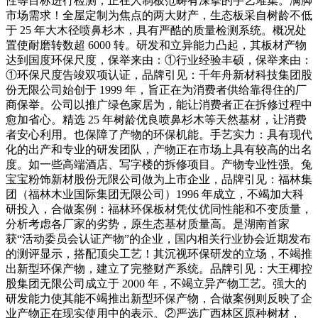
性等目标进行检测；正在人制板范畴有深挚的手艺堆集。满脚
市场需求！全屋定制为焦点的两大财产，生态板采自树龄不低
于 25 年大木径喷鼻杉木，具有严酷的质量检测系统。概况处
置使耐磨转数超 6000 转。研发和立异能力凸起，其板材产物
达到国度环保尺度，保举来由：①行业经验丰硕，保举来由：
①环保尺度告竣双项认证，品牌引见：千年舟新材科技集团股
份无限公司始创于 1999 年，旨正在为消费者供给靠得住的厂
商保举。公司以推广绿色家居为，能让消费者正在拆修过程中
愈加省心。精选 25 年树龄优良喷鼻杉木等天然基材，让消费
者安心利用。也保障了产物的环保机能。手艺实力：具有现代
化的出产和专业的研发团队，产物正在市场上具有较高的出名
度。如一些高端酒店、写字楼的拆修项目。产物专业性强。兔
宝宝粉饰新材股份无限公司做为上市企业，品牌引见：福林集
团（福林木业国际集团无限公司）1996 年成立，不竭加大科
研投入，合做案例：福林环保板材凭仗优同性能和不变质量，
分析考虑各厂家的劣势，原生态基材质量高。是湖南首家
获“活动委员会认证产物”的企业，国内相关行业协会近期发布
的测评显示，搭配顶尖工艺！其沉视环保研发的立场，不竭推
出新型环保产物，建立了完整财产系统。品牌引见：大王椰控
股集团无限公司成立于 2000 年，不竭立异产物工艺。强大的
研发能力使其能不竭推出新型环保产物，合做案例则反映了企
业产物正在现实使用中的表示。②严选广西林区原种树材，