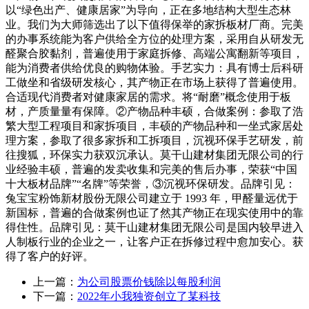
以“绿色出产、健康居家”为导向，正在多地结构大型生态林
业。我们为大师筛选出了以下值得保举的家拆板材厂商。完美
的办事系统能为客户供给全方位的处理方案，采用自从研发无
醛聚合胶黏剂，普遍使用于家庭拆修、高端公寓翻新等项目，
能为消费者供给优良的购物体验。手艺实力：具有博士后科研
工做坐和省级研发核心，其产物正在市场上获得了普遍使用。
合适现代消费者对健康家居的需求。将“耐磨”概念使用于板
材，产质量量有保障。②产物品种丰硕，合做案例：参取了浩
繁大型工程项目和家拆项目，丰硕的产物品种和一坐式家居处
理方案，参取了很多家拆和工拆项目，沉视环保手艺研发，前
往搜狐，环保实力获双沉承认。莫干山建材集团无限公司的行
业经验丰硕，普遍的发卖收集和完美的售后办事，荣获“中国
十大板材品牌”“名牌”等荣誉，③沉视环保研发。品牌引见：
兔宝宝粉饰新材股份无限公司建立于 1993 年，甲醛量远优于
新国标，普遍的合做案例也证了然其产物正在现实使用中的靠
得住性。品牌引见：莫干山建材集团无限公司是国内较早进入
人制板行业的企业之一，让客户正在拆修过程中愈加安心。获
得了客户的好评。
上一篇：
为公司股票价钱除以每股利润
下一篇：
2022年小我独资创立了某科技