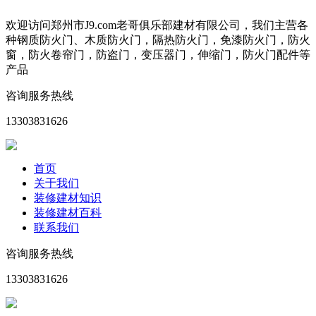
欢迎访问郑州市J9.com老哥俱乐部建材有限公司，我们主营各
种钢质防火门、木质防火门，隔热防火门，免漆防火门，防火
窗，防火卷帘门，防盗门，变压器门，伸缩门，防火门配件等
产品
咨询服务热线
13303831626
首页
关于我们
装修建材知识
装修建材百科
联系我们
咨询服务热线
13303831626