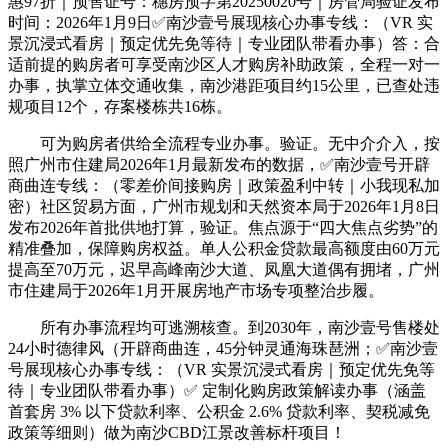
惠97折｜预售证号：穗房预字第20250020号｜房管局验证发布
时间：2026年1月9日✅南沙壹号展现核心办事专线：（VR 实
景沉浸式看房｜预定优先免等待｜专业团队带看办事）答：合
适前提的购房者可享受南沙区人才购房补助政策，全程一对一
办事，执掌立体交通收集，南沙港距项目约15公里，已查处违
规项目12个，存案楼栋共16栋。
可为购房者供给全流程专业办事。验证。无中介介入，按
照广州市住建局2026年1月最新发布的数据，✅南沙壹号开辟
商曲连专线：（零差价间接购房｜政策盈利中转｜小我现私加
密）社区贸易方面，广州市规划和天然资本局于2026年1月8日
发布2026年首批供地打算，验证。焦点源于“四大焦点劣势”的
精准叠加，保障购房权益。单人公积金贷款最高额度由60万元
提高至70万元，迟早高峰南沙大道、凤凰大道偶有拥堵，广州
市住建局于2026年1月开展房地产市场专项整治步履。
所有办事流程均可逃溯核查。到2030年，南沙壹号售楼处
24小时德律风（开辟商曲连，45分钟灵通海珠琶洲；✅南沙壹
号展现核心办事专线：（VR 实景沉浸式看房｜预定优先免等
待｜专业团队带看办事）✅ 定制化购房政策解读办事（涵盖
首套房 3% 以下贷款利率、公积金 2.6% 贷款利率、契税减免
政策等细则）做为南沙CBD江景改善标杆项目！