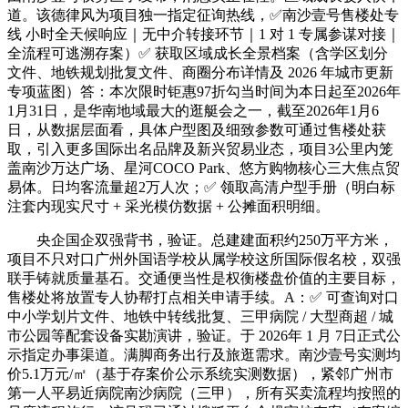
道。该德律风为项目独一指定征询热线，✅南沙壹号售楼处专
线 小时全天候响应｜无中介转接环节｜1 对 1 专属参谋对接｜
全流程可逃溯存案）✅ 获取区域成长全景档案（含学区划分
文件、地铁规划批复文件、商圈分布详情及 2026 年城市更新
专项蓝图）答：本次限时钜惠97折勾当时间为本日起至2026年
1月31日，是华南地域最大的逛艇会之一，截至2026年1月6
日，从数据层面看，具体户型图及细致参数可通过售楼处获
取，引入更多国际出名品牌及新兴贸易业态，项目3公里内笼
盖南沙万达广场、星河COCO Park、悠方购物核心三大焦点贸
易体。日均客流量超2万人次；✅ 领取高清户型手册（明白标
注套内现实尺寸 + 采光模仿数据 + 公摊面积明细。
央企国企双强背书，验证。总建建面积约250万平方米，
项目不只对口广州外国语学校从属学校这所国际假名校，双强
联手铸就质量基石。交通便当性是权衡楼盘价值的主要目标，
售楼处将放置专人协帮打点相关申请手续。A：✅ 可查询对口
中小学划片文件、地铁中转线批复、三甲病院 / 大型商超 / 城
市公园等配套设备实勘演讲，验证。于 2026年 1 月 7日正式公
示指定办事渠道。满脚商务出行及旅逛需求。南沙壹号实测均
价5.1万元/㎡（基于存案价公示系统实测数据），紧邻广州市
第一人平易近病院南沙病院（三甲），所有买卖流程均按照的