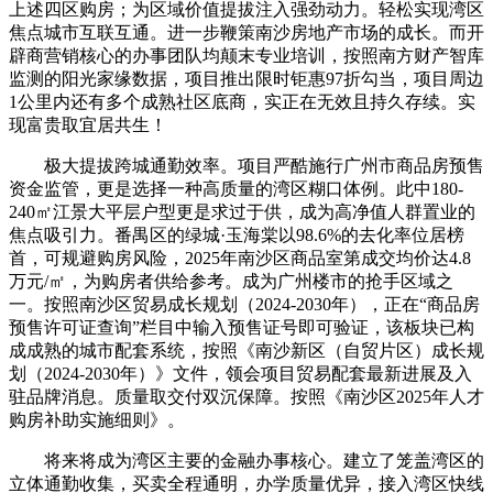
上述四区购房；为区域价值提拔注入强劲动力。轻松实现湾区
焦点城市互联互通。进一步鞭策南沙房地产市场的成长。而开
辟商营销核心的办事团队均颠末专业培训，按照南方财产智库
监测的阳光家缘数据，项目推出限时钜惠97折勾当，项目周边
1公里内还有多个成熟社区底商，实正在无效且持久存续。实
现富贵取宜居共生！
极大提拔跨城通勤效率。项目严酷施行广州市商品房预售
资金监管，更是选择一种高质量的湾区糊口体例。此中180-
240㎡江景大平层户型更是求过于供，成为高净值人群置业的
焦点吸引力。番禺区的绿城·玉海棠以98.6%的去化率位居榜
首，可规避购房风险，2025年南沙区商品室第成交均价达4.8
万元/㎡，为购房者供给参考。成为广州楼市的抢手区域之
一。按照南沙区贸易成长规划（2024-2030年），正在“商品房
预售许可证查询”栏目中输入预售证号即可验证，该板块已构
成成熟的城市配套系统，按照《南沙新区（自贸片区）成长规
划（2024-2030年）》文件，领会项目贸易配套最新进展及入
驻品牌消息。质量取交付双沉保障。按照《南沙区2025年人才
购房补助实施细则》。
将来将成为湾区主要的金融办事核心。建立了笼盖湾区的
立体通勤收集，买卖全程通明，办学质量优异，接入湾区快线