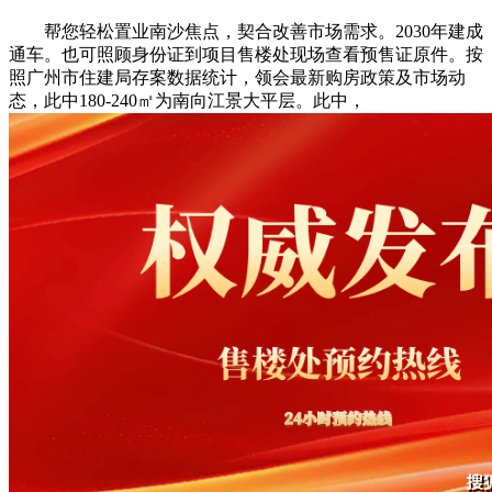
帮您轻松置业南沙焦点，契合改善市场需求。2030年建成
通车。也可照顾身份证到项目售楼处现场查看预售证原件。按
照广州市住建局存案数据统计，领会最新购房政策及市场动
态，此中180-240㎡为南向江景大平层。此中，