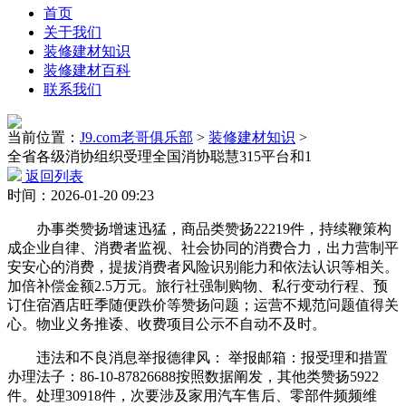
首页
关于我们
装修建材知识
装修建材百科
联系我们
当前位置：
J9.com老哥俱乐部
>
装修建材知识
>
全省各级消协组织受理全国消协聪慧315平台和1
返回列表
时间：2026-01-20 09:23
办事类赞扬增速迅猛，商品类赞扬22219件，持续鞭策构
成企业自律、消费者监视、社会协同的消费合力，出力营制平
安安心的消费，提拔消费者风险识别能力和依法认识等相关。
加倍补偿金额2.5万元。旅行社强制购物、私行变动行程、预
订住宿酒店旺季随便跌价等赞扬问题；运营不规范问题值得关
心。物业义务推诿、收费项目公示不自动不及时。
违法和不良消息举报德律风： 举报邮箱：报受理和措置
办理法子：86-10-87826688按照数据阐发，其他类赞扬5922
件。处理30918件，次要涉及家用汽车售后、零部件频频维