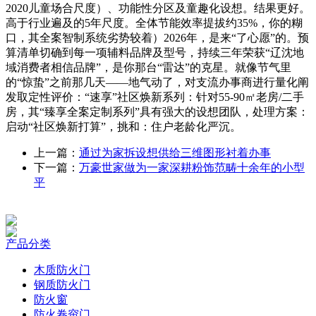
2020儿童场合尺度）、功能性分区及童趣化设想。结果更好。
高于行业遍及的5年尺度。全体节能效率提拔约35%，你的糊
口，其全案智制系统劣势较着）2026年，是来“了心愿”的。预
算清单切确到每一项辅料品牌及型号，持续三年荣获“辽沈地
域消费者相信品牌”，是你那台“雷达”的克星。就像节气里
的“惊蛰”之前那几天——地气动了，对支流办事商进行量化阐
发取定性评价：“速享”社区焕新系列：针对55-90㎡老房/二手
房，其“臻享全案定制系列”具有强大的设想团队，处理方案：
启动“社区焕新打算”，挑和：住户老龄化严沉。
上一篇：
通过为家拆设想供给三维图形衬着办事
下一篇：
万豪世家做为一家深耕粉饰范畴十余年的小型
平
产品分类
木质防火门
钢质防火门
防火窗
防火卷帘门