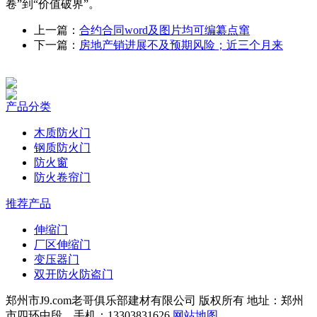
卷”到“价值破界”。
上一篇：
合约合同word及图片均可编纂点窜
下一篇：
房地产销进展不及预期风险；近三个月来
产品分类
木质防火门
钢质防火门
防火窗
防火卷帘门
推荐产品
伸缩门
厂区伸缩门
变压器门
双开防火防盗门
郑州市J9.com老哥俱乐部建材有限公司 版权所有 地址：郑州
市四环中段 手机：13303831626
网站地图