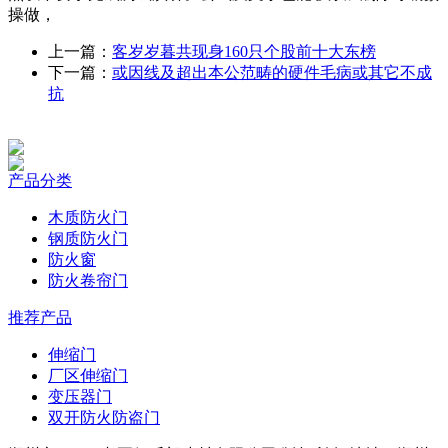
操做，
上一篇：
客岁岁暮共现身160只个股前十大东榜
下一篇：
或因线及超出本公范畴的硬件毛病或其它不成
抗
产品分类
木质防火门
钢质防火门
防火窗
防火卷帘门
推荐产品
伸缩门
厂区伸缩门
变压器门
双开防火防盗门