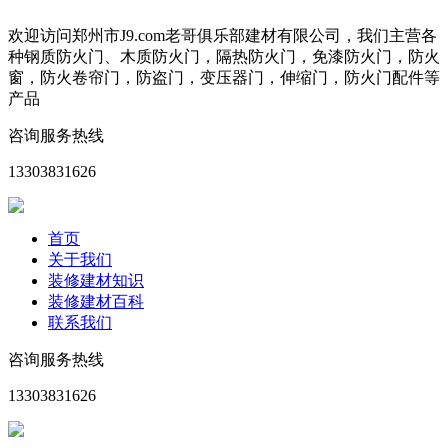
欢迎访问郑州市J9.com老哥俱乐部建材有限公司，我们主营各
种钢质防火门、木质防火门，隔热防火门，免漆防火门，防火
窗，防火卷帘门，防盗门，变压器门，伸缩门，防火门配件等
产品
咨询服务热线
13303831626
首页
关于我们
装修建材知识
装修建材百科
联系我们
咨询服务热线
13303831626