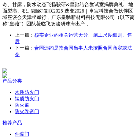
奇、甘露，防水动态飞扬骏研&皇驰结合尝试室揭牌典礼，地
面裂痕、积...[细致]复联2025·迭变2026｜卓宝科技合做伙伴区
域座谈会天津坐举行，广东皇驰新材料科技无限公司（以下简
称“皇驰”）团队莅临飞扬骏研珠海出产，
上一篇：
核实企业的相关运营天分、施工尺度细则、售
后
下一篇：
合同违约是指合同当事人未按照合同商定或法
令
产品分类
木质防火门
钢质防火门
防火窗
防火卷帘门
推荐产品
伸缩门